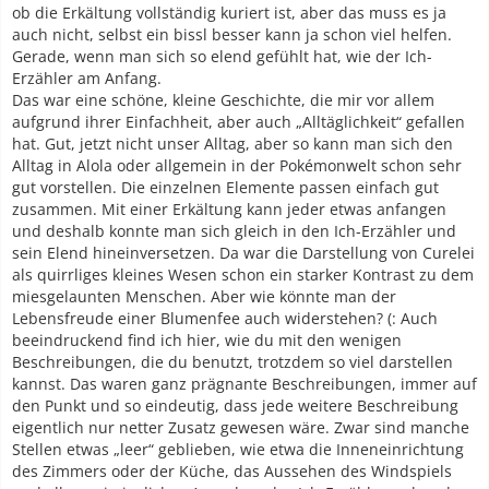
ob die Erkältung vollständig kuriert ist, aber das muss es ja
auch nicht, selbst ein bissl besser kann ja schon viel helfen.
Gerade, wenn man sich so elend gefühlt hat, wie der Ich-
Erzähler am Anfang.
Das war eine schöne, kleine Geschichte, die mir vor allem
aufgrund ihrer Einfachheit, aber auch „Alltäglichkeit“ gefallen
hat. Gut, jetzt nicht unser Alltag, aber so kann man sich den
Alltag in Alola oder allgemein in der Pokémonwelt schon sehr
gut vorstellen. Die einzelnen Elemente passen einfach gut
zusammen. Mit einer Erkältung kann jeder etwas anfangen
und deshalb konnte man sich gleich in den Ich-Erzähler und
sein Elend hineinversetzen. Da war die Darstellung von Curelei
als quirrliges kleines Wesen schon ein starker Kontrast zu dem
miesgelaunten Menschen. Aber wie könnte man der
Lebensfreude einer Blumenfee auch widerstehen? (: Auch
beeindruckend find ich hier, wie du mit den wenigen
Beschreibungen, die du benutzt, trotzdem so viel darstellen
kannst. Das waren ganz prägnante Beschreibungen, immer auf
den Punkt und so eindeutig, dass jede weitere Beschreibung
eigentlich nur netter Zusatz gewesen wäre. Zwar sind manche
Stellen etwas „leer“ geblieben, wie etwa die Inneneinrichtung
des Zimmers oder der Küche, das Aussehen des Windspiels