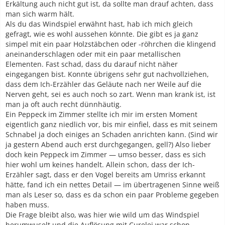
Erkältung auch nicht gut ist, da sollte man drauf achten, dass
man sich warm hält.
Als du das Windspiel erwähnt hast, hab ich mich gleich
gefragt, wie es wohl aussehen könnte. Die gibt es ja ganz
simpel mit ein paar Holzstäbchen oder -röhrchen die klingend
aneinanderschlagen oder mit ein paar metallischen
Elementen. Fast schad, dass du darauf nicht näher
eingegangen bist. Konnte übrigens sehr gut nachvollziehen,
dass dem Ich-Erzähler das Geläute nach ner Weile auf die
Nerven geht, sei es auch noch so zart. Wenn man krank ist, ist
man ja oft auch recht dünnhäutig.
Ein Peppeck im Zimmer stellte ich mir im ersten Moment
eigentlich ganz niedlich vor, bis mir einfiel, dass es mit seinem
Schnabel ja doch einiges an Schaden anrichten kann. (Sind wir
ja gestern Abend auch erst durchgegangen, gell?) Also lieber
doch kein Peppeck im Zimmer — umso besser, dass es sich
hier wohl um keines handelt. Allein schon, dass der Ich-
Erzähler sagt, dass er den Vogel bereits am Umriss erkannt
hätte, fand ich ein nettes Detail — im übertragenen Sinne weiß
man als Leser so, dass es da schon ein paar Probleme gegeben
haben muss.
Die Frage bleibt also, was hier wie wild um das Windspiel
herumwuselt und die Auflösung mit Curelei war schon