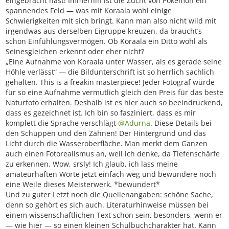
eingebracht hast! Immerhin ist die Zucht von Pokémon ein
spannendes Feld — was mit Koraala wohl einige
Schwierigkeiten mit sich bringt. Kann man also nicht wild mit
irgendwas aus derselben Eigruppe kreuzen, da braucht’s
schon Einfühlungsvermögen. Ob Koraala ein Ditto wohl als
Seinesgleichen erkennt oder eher nicht?
„Eine Aufnahme von Koraala unter Wasser, als es gerade seine
Höhle verlässt“ — die Bildunterschrift ist so herrlich sachlich
gehalten. This is a freakin masterpiece! Jeder Fotograf würde
für so eine Aufnahme vermutlich gleich den Preis für das beste
Naturfoto erhalten. Deshalb ist es hier auch so beeindruckend,
dass es gezeichnet ist. Ich bin so fasziniert, dass es mir
komplett die Sprache verschlägt
@Adurna
. Diese Details bei
den Schuppen und den Zähnen! Der Hintergrund und das
Licht durch die Wasseroberfläche. Man merkt dem Ganzen
auch einen Fotorealismus an, weil ich denke, da Tiefenschärfe
zu erkennen. Wow, srsly! Ich glaub, ich lass meine
amateurhaften Worte jetzt einfach weg und bewundere noch
eine Weile dieses Meisterwerk. *bewundert*
Und zu guter Letzt noch die Quellenangaben: schöne Sache,
denn so gehört es sich auch. Literaturhinweise müssen bei
einem wissenschaftlichen Text schon sein, besonders, wenn er
— wie hier — so einen kleinen Schulbuchcharakter hat. Kann