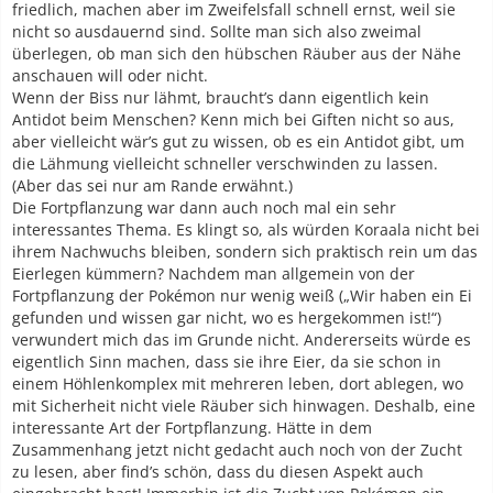
friedlich, machen aber im Zweifelsfall schnell ernst, weil sie
nicht so ausdauernd sind. Sollte man sich also zweimal
überlegen, ob man sich den hübschen Räuber aus der Nähe
anschauen will oder nicht.
Wenn der Biss nur lähmt, braucht’s dann eigentlich kein
Antidot beim Menschen? Kenn mich bei Giften nicht so aus,
aber vielleicht wär’s gut zu wissen, ob es ein Antidot gibt, um
die Lähmung vielleicht schneller verschwinden zu lassen.
(Aber das sei nur am Rande erwähnt.)
Die Fortpflanzung war dann auch noch mal ein sehr
interessantes Thema. Es klingt so, als würden Koraala nicht bei
ihrem Nachwuchs bleiben, sondern sich praktisch rein um das
Eierlegen kümmern? Nachdem man allgemein von der
Fortpflanzung der Pokémon nur wenig weiß („Wir haben ein Ei
gefunden und wissen gar nicht, wo es hergekommen ist!“)
verwundert mich das im Grunde nicht. Andererseits würde es
eigentlich Sinn machen, dass sie ihre Eier, da sie schon in
einem Höhlenkomplex mit mehreren leben, dort ablegen, wo
mit Sicherheit nicht viele Räuber sich hinwagen. Deshalb, eine
interessante Art der Fortpflanzung. Hätte in dem
Zusammenhang jetzt nicht gedacht auch noch von der Zucht
zu lesen, aber find’s schön, dass du diesen Aspekt auch