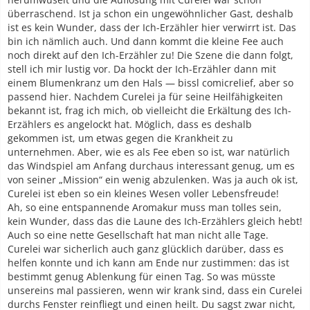
überraschend. Ist ja schon ein ungewöhnlicher Gast, deshalb
ist es kein Wunder, dass der Ich-Erzähler hier verwirrt ist. Das
bin ich nämlich auch. Und dann kommt die kleine Fee auch
noch direkt auf den Ich-Erzähler zu! Die Szene die dann folgt,
stell ich mir lustig vor. Da hockt der Ich-Erzähler dann mit
einem Blumenkranz um den Hals — bissl comicrelief, aber so
passend hier. Nachdem Curelei ja für seine Heilfähigkeiten
bekannt ist, frag ich mich, ob vielleicht die Erkältung des Ich-
Erzählers es angelockt hat. Möglich, dass es deshalb
gekommen ist, um etwas gegen die Krankheit zu
unternehmen. Aber, wie es als Fee eben so ist, war natürlich
das Windspiel am Anfang durchaus interessant genug, um es
von seiner „Mission“ ein wenig abzulenken. Was ja auch ok ist,
Curelei ist eben so ein kleines Wesen voller Lebensfreude!
Ah, so eine entspannende Aromakur muss man tolles sein,
kein Wunder, dass das die Laune des Ich-Erzählers gleich hebt!
Auch so eine nette Gesellschaft hat man nicht alle Tage.
Curelei war sicherlich auch ganz glücklich darüber, dass es
helfen konnte und ich kann am Ende nur zustimmen: das ist
bestimmt genug Ablenkung für einen Tag. So was müsste
unsereins mal passieren, wenn wir krank sind, dass ein Curelei
durchs Fenster reinfliegt und einen heilt. Du sagst zwar nicht,