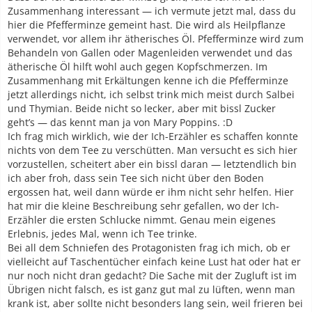
Zusammenhang interessant — ich vermute jetzt mal, dass du
hier die Pfefferminze gemeint hast. Die wird als Heilpflanze
verwendet, vor allem ihr ätherisches Öl. Pfefferminze wird zum
Behandeln von Gallen oder Magenleiden verwendet und das
ätherische Öl hilft wohl auch gegen Kopfschmerzen. Im
Zusammenhang mit Erkältungen kenne ich die Pfefferminze
jetzt allerdings nicht, ich selbst trink mich meist durch Salbei
und Thymian. Beide nicht so lecker, aber mit bissl Zucker
geht’s — das kennt man ja von Mary Poppins. :D
Ich frag mich wirklich, wie der Ich-Erzähler es schaffen konnte
nichts von dem Tee zu verschütten. Man versucht es sich hier
vorzustellen, scheitert aber ein bissl daran — letztendlich bin
ich aber froh, dass sein Tee sich nicht über den Boden
ergossen hat, weil dann würde er ihm nicht sehr helfen. Hier
hat mir die kleine Beschreibung sehr gefallen, wo der Ich-
Erzähler die ersten Schlucke nimmt. Genau mein eigenes
Erlebnis, jedes Mal, wenn ich Tee trinke.
Bei all dem Schniefen des Protagonisten frag ich mich, ob er
vielleicht auf Taschentücher einfach keine Lust hat oder hat er
nur noch nicht dran gedacht? Die Sache mit der Zugluft ist im
Übrigen nicht falsch, es ist ganz gut mal zu lüften, wenn man
krank ist, aber sollte nicht besonders lang sein, weil frieren bei