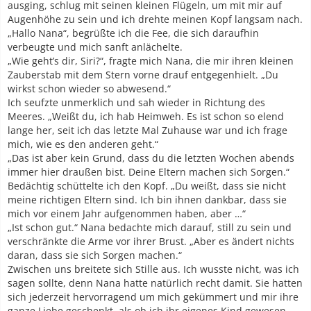
ausging, schlug mit seinen kleinen Flügeln, um mit mir auf
Augenhöhe zu sein und ich drehte meinen Kopf langsam nach.
„Hallo Nana“, begrüßte ich die Fee, die sich daraufhin
verbeugte und mich sanft anlächelte.
„Wie geht’s dir, Siri?“, fragte mich Nana, die mir ihren kleinen
Zauberstab mit dem Stern vorne drauf entgegenhielt. „Du
wirkst schon wieder so abwesend.“
Ich seufzte unmerklich und sah wieder in Richtung des
Meeres. „Weißt du, ich hab Heimweh. Es ist schon so elend
lange her, seit ich das letzte Mal Zuhause war und ich frage
mich, wie es den anderen geht.“
„Das ist aber kein Grund, dass du die letzten Wochen abends
immer hier draußen bist. Deine Eltern machen sich Sorgen.“
Bedächtig schüttelte ich den Kopf. „Du weißt, dass sie nicht
meine richtigen Eltern sind. Ich bin ihnen dankbar, dass sie
mich vor einem Jahr aufgenommen haben, aber …“
„Ist schon gut.“ Nana bedachte mich darauf, still zu sein und
verschränkte die Arme vor ihrer Brust. „Aber es ändert nichts
daran, dass sie sich Sorgen machen.“
Zwischen uns breitete sich Stille aus. Ich wusste nicht, was ich
sagen sollte, denn Nana hatte natürlich recht damit. Sie hatten
sich jederzeit hervorragend um mich gekümmert und mir ihre
ganze Liebe geschenkt, als ob ich ihr eigenes Kind gewesen