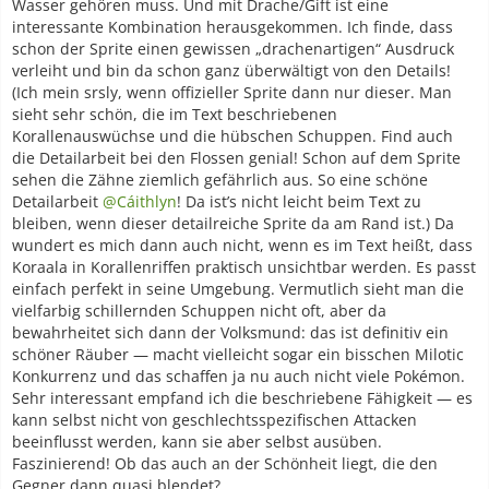
Wasser gehören muss. Und mit Drache/Gift ist eine
interessante Kombination herausgekommen. Ich finde, dass
schon der Sprite einen gewissen „drachenartigen“ Ausdruck
verleiht und bin da schon ganz überwältigt von den Details!
(Ich mein srsly, wenn offizieller Sprite dann nur dieser. Man
sieht sehr schön, die im Text beschriebenen
Korallenauswüchse und die hübschen Schuppen. Find auch
die Detailarbeit bei den Flossen genial! Schon auf dem Sprite
sehen die Zähne ziemlich gefährlich aus. So eine schöne
Detailarbeit
@Cáithlyn
! Da ist’s nicht leicht beim Text zu
bleiben, wenn dieser detailreiche Sprite da am Rand ist.) Da
wundert es mich dann auch nicht, wenn es im Text heißt, dass
Koraala in Korallenriffen praktisch unsichtbar werden. Es passt
einfach perfekt in seine Umgebung. Vermutlich sieht man die
vielfarbig schillernden Schuppen nicht oft, aber da
bewahrheitet sich dann der Volksmund: das ist definitiv ein
schöner Räuber — macht vielleicht sogar ein bisschen Milotic
Konkurrenz und das schaffen ja nu auch nicht viele Pokémon.
Sehr interessant empfand ich die beschriebene Fähigkeit — es
kann selbst nicht von geschlechtsspezifischen Attacken
beeinflusst werden, kann sie aber selbst ausüben.
Faszinierend! Ob das auch an der Schönheit liegt, die den
Gegner dann quasi blendet?