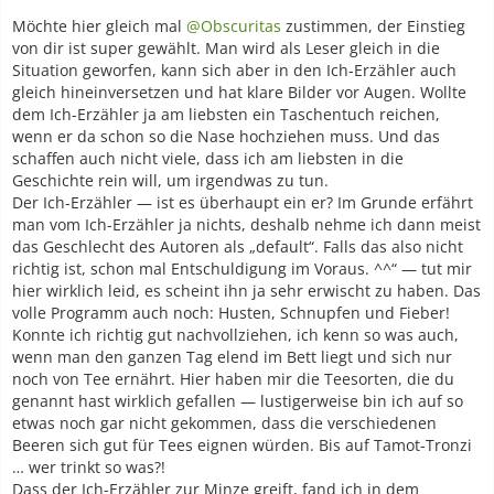
Möchte hier gleich mal
@Obscuritas
zustimmen, der Einstieg
von dir ist super gewählt. Man wird als Leser gleich in die
Situation geworfen, kann sich aber in den Ich-Erzähler auch
gleich hineinversetzen und hat klare Bilder vor Augen. Wollte
dem Ich-Erzähler ja am liebsten ein Taschentuch reichen,
wenn er da schon so die Nase hochziehen muss. Und das
schaffen auch nicht viele, dass ich am liebsten in die
Geschichte rein will, um irgendwas zu tun.
Der Ich-Erzähler — ist es überhaupt ein er? Im Grunde erfährt
man vom Ich-Erzähler ja nichts, deshalb nehme ich dann meist
das Geschlecht des Autoren als „default“. Falls das also nicht
richtig ist, schon mal Entschuldigung im Voraus. ^^“ — tut mir
hier wirklich leid, es scheint ihn ja sehr erwischt zu haben. Das
volle Programm auch noch: Husten, Schnupfen und Fieber!
Konnte ich richtig gut nachvollziehen, ich kenn so was auch,
wenn man den ganzen Tag elend im Bett liegt und sich nur
noch von Tee ernährt. Hier haben mir die Teesorten, die du
genannt hast wirklich gefallen — lustigerweise bin ich auf so
etwas noch gar nicht gekommen, dass die verschiedenen
Beeren sich gut für Tees eignen würden. Bis auf Tamot-Tronzi
… wer trinkt so was?!
Dass der Ich-Erzähler zur Minze greift, fand ich in dem