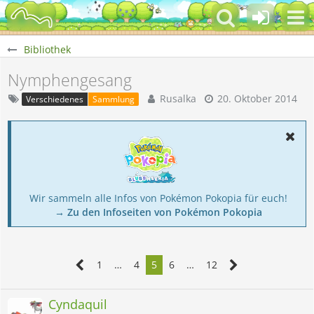
Bibliothek
Nymphengesang
Rusalka
20. Oktober 2014
Verschiedenes
Sammlung
Wir sammeln alle Infos von Pokémon Pokopia für euch!
→ Zu den Infoseiten von Pokémon Pokopia
1
…
4
5
6
…
12
Cyndaquil