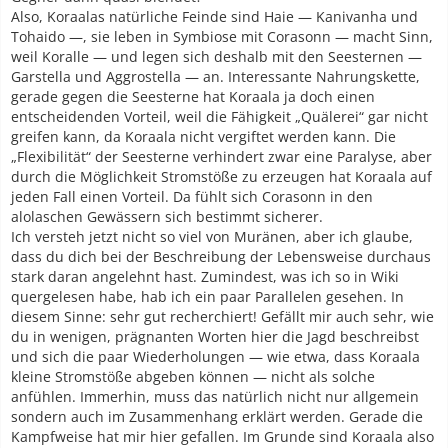
Also, Koraalas natürliche Feinde sind Haie — Kanivanha und
Tohaido —, sie leben in Symbiose mit Corasonn — macht Sinn,
weil Koralle — und legen sich deshalb mit den Seesternen —
Garstella und Aggrostella — an. Interessante Nahrungskette,
gerade gegen die Seesterne hat Koraala ja doch einen
entscheidenden Vorteil, weil die Fähigkeit „Quälerei“ gar nicht
greifen kann, da Koraala nicht vergiftet werden kann. Die
„Flexibilität“ der Seesterne verhindert zwar eine Paralyse, aber
durch die Möglichkeit Stromstöße zu erzeugen hat Koraala auf
jeden Fall einen Vorteil. Da fühlt sich Corasonn in den
alolaschen Gewässern sich bestimmt sicherer.
Ich versteh jetzt nicht so viel von Muränen, aber ich glaube,
dass du dich bei der Beschreibung der Lebensweise durchaus
stark daran angelehnt hast. Zumindest, was ich so in Wiki
quergelesen habe, hab ich ein paar Parallelen gesehen. In
diesem Sinne: sehr gut recherchiert! Gefällt mir auch sehr, wie
du in wenigen, prägnanten Worten hier die Jagd beschreibst
und sich die paar Wiederholungen — wie etwa, dass Koraala
kleine Stromstöße abgeben können — nicht als solche
anfühlen. Immerhin, muss das natürlich nicht nur allgemein
sondern auch im Zusammenhang erklärt werden. Gerade die
Kampfweise hat mir hier gefallen. Im Grunde sind Koraala also