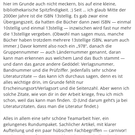
hier im Grunde auch nicht meckern, bis auf eine kleine,
bibliothekarische Spitzfindigkeit. ;) Seit … ich glaub Mitte der
2000er Jahre ist die ISBN 13stellig. Es gab zwar eine
Übergangszeit, da hatten die Bücher dann zwei ISBN — einmal
10stellig und einmal 13stellig — inzwischen wird fast nur mehr
die 13stellige vergeben. (Obwohl man sagen muss, manche
Bücher haben trotzdem mehrere 13stellige ISBN, warum auch
immer.) Davor kommt also noch ein „978“, danach die
Gruppennummer — auch Ländernummer genannt, daran
kann man erkennen aus welchem Land das Buch stammt —
und dann das ganze andere Gedödel: Verlagsnummer,
Bandnummer und die Prüfziffer. Jedenfalls sehr schöne
Literaturzitate — das kann ich durchaus sagen, denn es ist
alles wichtige drin, im Grunde fehlt nur
Erscheinungsort/Verlagsort und die Seitenzahl. Aber wenn ich
solche Zitate, wie von dir in der Arbeit kriege, freu ich mich
schon, weil das kann man finden. :D (Und darum geht’s ja bei
Literaturzitaten, dass man die Literatur findet.)
Alles in allem eine sehr schöne Teamarbeit hier, ein
gelungenes Rundumpaket. Sachlicher Artikel, mit klarer
Aufteilung und ein paar hübschen Fachbegriffen — carnivor!