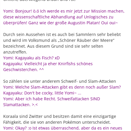
Yomi: Bonjour! ò.ó Ich werde es mir jetzt zur Mission machen,
diese wissenschaftliche Abhandlung auf Unlogisches zu
überprüfen! Ganz wie der große Augustin Platan! Oui oui~
Durch sein Aussehen ist es auch bei Sammlern sehr beliebt
und wird im Volksmund als „Schöner Räuber der Meere“
bezeichnet. Aus diesem Grund sind sie sehr selten
anzutreffen.
Yomi: Kagayaku als Fisch? xD
Kagayaku: Vielleicht ja eher Knirfishs schönes
Geschwisterchen. ^^
So zählen sie unter anderem Schweif- und Slam-Attacken
Yomi: Welche Slam-Attacken gibt es denn noch außer Slam?
Kagayaku: Don't be cocky, little Yomi~ ...
Yomi: Aber ich habe Recht. Schweifattacken SIND
Slamattacken. >.<
Koraala sind Zwitter und besitzen damit eine einzigartige
Fähigkeit, die sie von anderen Pokémon unterscheidet.
Yomi: Okay? :o Ist etwas überraschend, aber da es ein neues