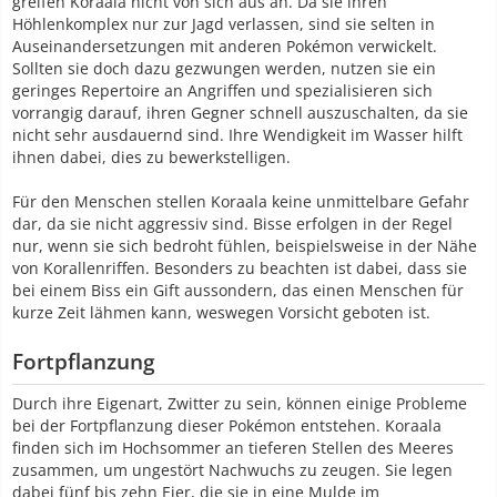
greifen Koraala nicht von sich aus an. Da sie ihren
Höhlenkomplex nur zur Jagd verlassen, sind sie selten in
Auseinandersetzungen mit anderen Pokémon verwickelt.
Sollten sie doch dazu gezwungen werden, nutzen sie ein
geringes Repertoire an Angriffen und spezialisieren sich
vorrangig darauf, ihren Gegner schnell auszuschalten, da sie
nicht sehr ausdauernd sind. Ihre Wendigkeit im Wasser hilft
ihnen dabei, dies zu bewerkstelligen.
Für den Menschen stellen Koraala keine unmittelbare Gefahr
dar, da sie nicht aggressiv sind. Bisse erfolgen in der Regel
nur, wenn sie sich bedroht fühlen, beispielsweise in der Nähe
von Korallenriffen. Besonders zu beachten ist dabei, dass sie
bei einem Biss ein Gift aussondern, das einen Menschen für
kurze Zeit lähmen kann, weswegen Vorsicht geboten ist.
Fortpflanzung
Durch ihre Eigenart, Zwitter zu sein, können einige Probleme
bei der Fortpflanzung dieser Pokémon entstehen. Koraala
finden sich im Hochsommer an tieferen Stellen des Meeres
zusammen, um ungestört Nachwuchs zu zeugen. Sie legen
dabei fünf bis zehn Eier, die sie in eine Mulde im