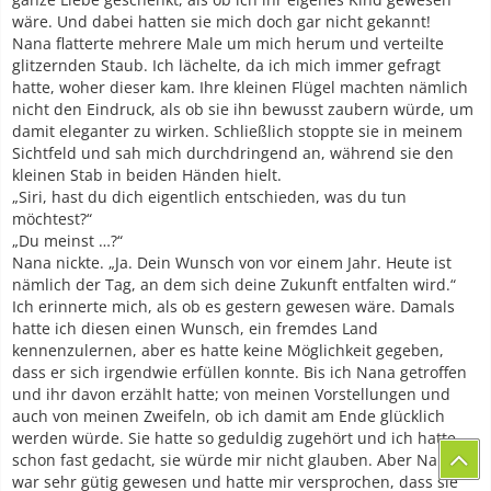
wäre. Und dabei hatten sie mich doch gar nicht gekannt!
Nana flatterte mehrere Male um mich herum und verteilte
glitzernden Staub. Ich lächelte, da ich mich immer gefragt
hatte, woher dieser kam. Ihre kleinen Flügel machten nämlich
nicht den Eindruck, als ob sie ihn bewusst zaubern würde, um
damit eleganter zu wirken. Schließlich stoppte sie in meinem
Sichtfeld und sah mich durchdringend an, während sie den
kleinen Stab in beiden Händen hielt.
„Siri, hast du dich eigentlich entschieden, was du tun
möchtest?“
„Du meinst …?“
Nana nickte. „Ja. Dein Wunsch von vor einem Jahr. Heute ist
nämlich der Tag, an dem sich deine Zukunft entfalten wird.“
Ich erinnerte mich, als ob es gestern gewesen wäre. Damals
hatte ich diesen einen Wunsch, ein fremdes Land
kennenzulernen, aber es hatte keine Möglichkeit gegeben,
dass er sich irgendwie erfüllen konnte. Bis ich Nana getroffen
und ihr davon erzählt hatte; von meinen Vorstellungen und
auch von meinen Zweifeln, ob ich damit am Ende glücklich
werden würde. Sie hatte so geduldig zugehört und ich hatte
schon fast gedacht, sie würde mir nicht glauben. Aber Nana
war sehr gütig gewesen und hatte mir versprochen, dass sie