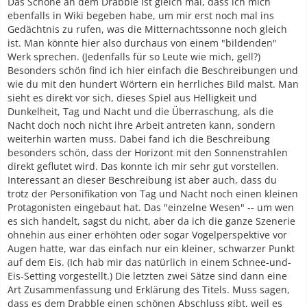
Das Schöne an dem Drabble ist gleich mal, dass ich mich
ebenfalls in Wiki begeben habe, um mir erst noch mal ins
Gedächtnis zu rufen, was die Mitternachtssonne noch gleich
ist. Man könnte hier also durchaus von einem "bildenden"
Werk sprechen. (Jedenfalls für so Leute wie mich, gell?)
Besonders schön find ich hier einfach die Beschreibungen und
wie du mit den hundert Wörtern ein herrliches Bild malst. Man
sieht es direkt vor sich, dieses Spiel aus Helligkeit und
Dunkelheit, Tag und Nacht und die Überraschung, als die
Nacht doch noch nicht ihre Arbeit antreten kann, sondern
weiterhin warten muss. Dabei fand ich die Beschreibung
besonders schön, dass der Horizont mit den Sonnenstrahlen
direkt geflutet wird. Das konnte ich mir sehr gut vorstellen.
Interessant an dieser Beschreibung ist aber auch, dass du
trotz der Personifikation von Tag und Nacht noch einen kleinen
Protagonisten eingebaut hat. Das "einzelne Wesen" -- um wen
es sich handelt, sagst du nicht, aber da ich die ganze Szenerie
ohnehin aus einer erhöhten oder sogar Vogelperspektive vor
Augen hatte, war das einfach nur ein kleiner, schwarzer Punkt
auf dem Eis. (Ich hab mir das natürlich in einem Schnee-und-
Eis-Setting vorgestellt.) Die letzten zwei Sätze sind dann eine
Art Zusammenfassung und Erklärung des Titels. Muss sagen,
dass es dem Drabble einen schönen Abschluss gibt, weil es