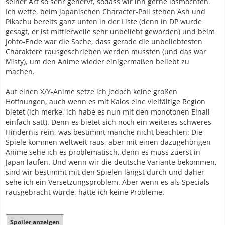
seiner Art so sehr genervt, sodass wir ihn gerne losmöchten.
Ich wette, beim japanischen Character-Poll stehen Ash und
Pikachu bereits ganz unten in der Liste (denn in DP wurde
gesagt, er ist mittlerweile sehr unbeliebt geworden) und beim
Johto-Ende war die Sache, dass gerade die unbeliebtesten
Charaktere rausgeschrieben werden mussten (und das war
Misty), um den Anime wieder einigermaßen beliebt zu
machen.
Auf einen X/Y-Anime setze ich jedoch keine großen
Hoffnungen, auch wenn es mit Kalos eine vielfältige Region
bietet (ich merke, ich habe es nun mit den monotonen Einall
einfach satt). Denn es bietet sich noch ein weiteres schweres
Hindernis rein, was bestimmt manche nicht beachten: Die
Spiele kommen weltweit raus, aber mit einen dazugehörigen
Anime sehe ich es problematisch, denn es muss zuerst in
Japan laufen. Und wenn wir die deutsche Variante bekommen,
sind wir bestimmt mit den Spielen längst durch und daher
sehe ich ein Versetzungsproblem. Aber wenn es als Specials
rausgebracht würde, hätte ich keine Probleme.
Spoiler anzeigen