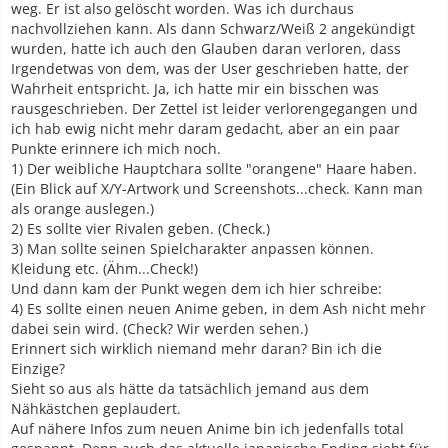
weg. Er ist also gelöscht worden. Was ich durchaus
nachvollziehen kann. Als dann Schwarz/Weiß 2 angekündigt
wurden, hatte ich auch den Glauben daran verloren, dass
Irgendetwas von dem, was der User geschrieben hatte, der
Wahrheit entspricht. Ja, ich hatte mir ein bisschen was
rausgeschrieben. Der Zettel ist leider verlorengegangen und
ich hab ewig nicht mehr daram gedacht, aber an ein paar
Punkte erinnere ich mich noch.
1) Der weibliche Hauptchara sollte "orangene" Haare haben.
(Ein Blick auf X/Y-Artwork und Screenshots...check. Kann man
als orange auslegen.)
2) Es sollte vier Rivalen geben. (Check.)
3) Man sollte seinen Spielcharakter anpassen können.
Kleidung etc. (Ähm...Check!)
Und dann kam der Punkt wegen dem ich hier schreibe:
4) Es sollte einen neuen Anime geben, in dem Ash nicht mehr
dabei sein wird. (Check? Wir werden sehen.)
Erinnert sich wirklich niemand mehr daran? Bin ich die
Einzige?
Sieht so aus als hätte da tatsächlich jemand aus dem
Nähkästchen geplaudert.
Auf nähere Infos zum neuen Anime bin ich jedenfalls total