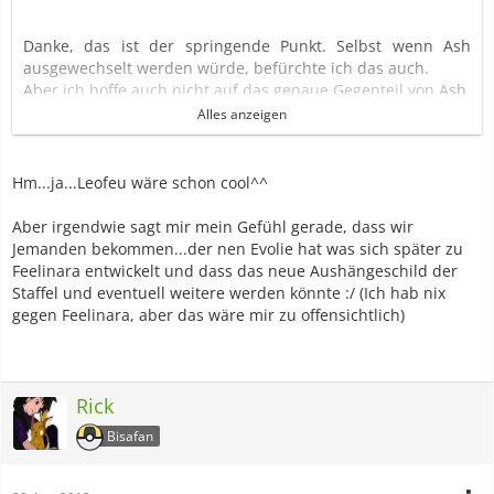
Danke, das ist der springende Punkt. Selbst wenn Ash
ausgewechselt werden würde, befürchte ich das auch.
Aber ich hoffe auch nicht auf das genaue Gegenteil von Ash,
das wäre furchtbar. x_X
Alles anzeigen
Keinen Starter und kein Pikachu, auch keine
Entwicklungsform oder Abklatsche von Pikachu ~.~ Ich hab
Hm...ja...Leofeu wäre schon cool^^
nichts gegen die "Pokemonart" an sich, nur dagegen, dass
es schon wieder im Anime eine große Rolle spielen soll. Und
Aber irgendwie sagt mir mein Gefühl gerade, dass wir
kein Evoli. Oder Riolu. Oder oder... Gegen die habe ich
Jemanden bekommen...der nen Evolie hat was sich später zu
prinzipiell nichts, ich mag sie auch sehr, aber ich will halt
Feelinara entwickelt und dass das neue Aushängeschild der
mal was Anderes. ^^
Staffel und eventuell weitere werden könnte :/ (Ich hab nix
Ich will irgendwas Cooles. ^^ Etwas, das sich später
gegen Feelinara, aber das wäre mir zu offensichtlich)
übrigens auch entwickelt... *hust*
Wenn's eins von den Neuen sein soll vll. ein Fiaro oder ein
Leufeo.
Rick
Bisafan