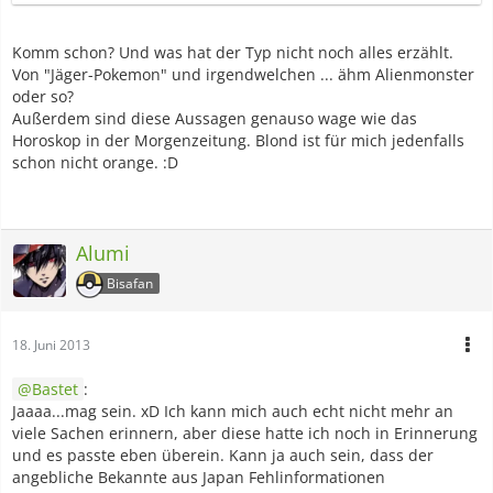
hatte, die er angeblich von einem Bekannten aus Japan
hatte, der im Produktionsteam (oder so) der Editionen saß.
Ich weiß noch, dass es eine endlos lange Liste war und
Komm schon? Und was hat der Typ nicht noch alles erzählt.
andere User daraufhin verlangten, dass er doch bitte
Von "Jäger-Pokemon" und irgendwelchen ... ähm Alienmonster
beweisen soll, dass er sich all das nicht nur ausdenkt. Ein
oder so?
paar Tage später war der Thread weg. Er ist also gelöscht
Außerdem sind diese Aussagen genauso wage wie das
worden. Was ich durchaus nachvollziehen kann. Als dann
Horoskop in der Morgenzeitung. Blond ist für mich jedenfalls
Schwarz/Weiß 2 angekündigt wurden, hatte ich auch den
schon nicht orange. :D
Glauben daran verloren, dass Irgendetwas von dem, was
der User geschrieben hatte, der Wahrheit entspricht. Ja, ich
hatte mir ein bisschen was rausgeschrieben. Der Zettel ist
leider verlorengegangen und ich hab ewig nicht mehr
Alumi
daram gedacht, aber an ein paar Punkte erinnere ich mich
Bisafan
noch.
1) Der weibliche Hauptchara sollte "orangene" Haare haben.
(Ein Blick auf X/Y-Artwork und Screenshots...check. Kann
18. Juni 2013
man als orange auslegen.)
2) Es sollte vier Rivalen geben. (Check.)
Bastet
:
3) Man sollte seinen Spielcharakter anpassen können.
Jaaaa...mag sein. xD Ich kann mich auch echt nicht mehr an
Kleidung etc. (Ähm...Check!)
viele Sachen erinnern, aber diese hatte ich noch in Erinnerung
Und dann kam der Punkt wegen dem ich hier schreibe:
und es passte eben überein. Kann ja auch sein, dass der
4) Es sollte einen neuen Anime geben, in dem Ash nicht
angebliche Bekannte aus Japan Fehlinformationen
mehr dabei sein wird. (Check? Wir werden sehen.)