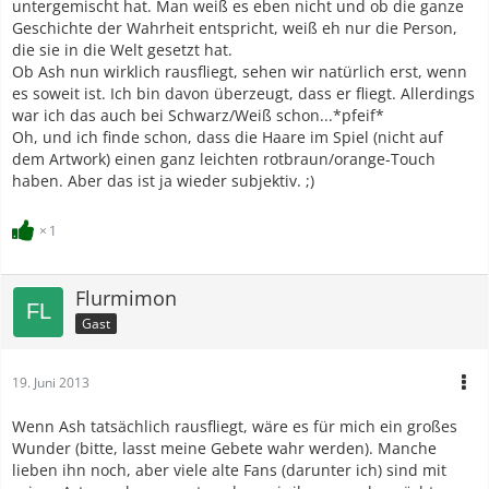
untergemischt hat. Man weiß es eben nicht und ob die ganze
Erinnert sich wirklich niemand mehr daran? Bin ich die
Geschichte der Wahrheit entspricht, weiß eh nur die Person,
Einzige?
die sie in die Welt gesetzt hat.
Sieht so aus als hätte da tatsächlich jemand aus dem
Ob Ash nun wirklich rausfliegt, sehen wir natürlich erst, wenn
Nähkästchen geplaudert.
es soweit ist. Ich bin davon überzeugt, dass er fliegt. Allerdings
Auf nähere Infos zum neuen Anime bin ich jedenfalls total
war ich das auch bei Schwarz/Weiß schon...*pfeif*
gespannt. Denn auch das aktuelle japanische Ending sieht
Oh, und ich finde schon, dass die Haare im Spiel (nicht auf
für mich extrem nach einem Ende aus.
dem Artwork) einen ganz leichten rotbraun/orange-Touch
haben. Aber das ist ja wieder subjektiv. ;)
1
Flurmimon
Gast
19. Juni 2013
Wenn Ash tatsächlich rausfliegt, wäre es für mich ein großes
Wunder (bitte, lasst meine Gebete wahr werden). Manche
lieben ihn noch, aber viele alte Fans (darunter ich) sind mit