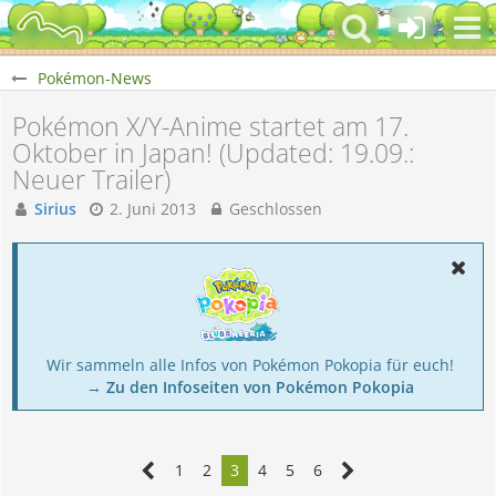
Pokémon-News
Pokémon X/Y-Anime startet am 17.
Oktober in Japan! (Updated: 19.09.:
Neuer Trailer)
Sirius
2. Juni 2013
Geschlossen
Wir sammeln alle Infos von Pokémon Pokopia für euch!
→ Zu den Infoseiten von Pokémon Pokopia
1
2
3
4
5
6