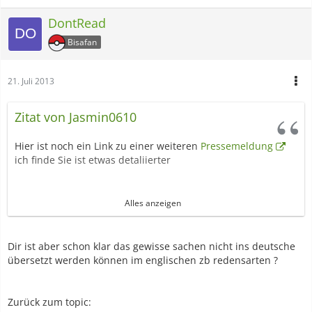
DontRead
Bisafan
21. Juli 2013
Zitat von Jasmin0610
Hier ist noch ein Link zu einer weiteren
Pressemeldung
ich finde Sie ist etwas detaliierter
Ich frei mich grad riesig ^^
Alles anzeigen
Meine Lieblingsserien (Onepiece+Fringe) werden wieder
gezeigt und dann gibts auch noch serien im Orginalton :D
Dir ist aber schon klar das gewisse sachen nicht ins deutsche
ich hasse es Sie auf deutsch zu sehen weil alles zensiert
übersetzt werden können im englischen zb redensarten ?
wird oder viele Übersetzungsfehler drin sind
Zurück zum topic: