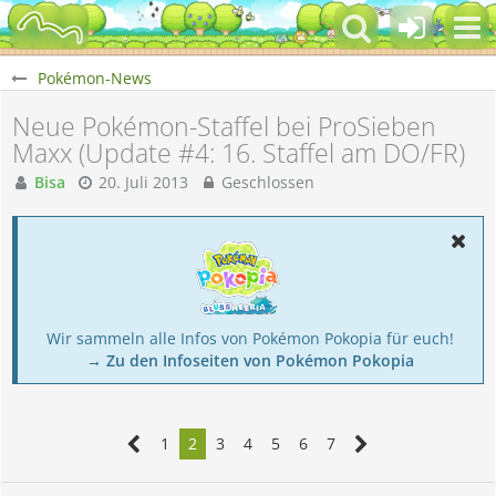
Pokémon-News
Neue Pokémon-Staffel bei ProSieben
Maxx (Update #4: 16. Staffel am DO/FR)
Bisa
20. Juli 2013
Geschlossen
Wir sammeln alle Infos von Pokémon Pokopia für euch!
→ Zu den Infoseiten von Pokémon Pokopia
1
2
3
4
5
6
7