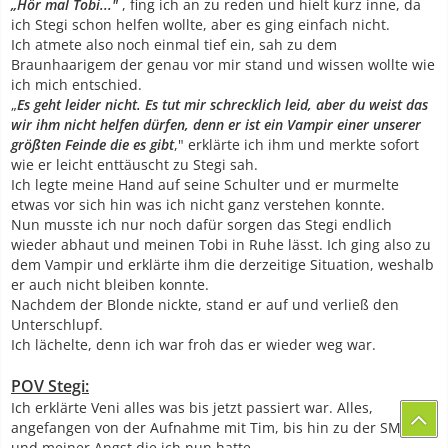
„Hör mal Tobi..."
, fing ich an zu reden und hielt kurz inne, da
ich Stegi schon helfen wollte, aber es ging einfach nicht.
Ich atmete also noch einmal tief ein, sah zu dem
Braunhaarigem der genau vor mir stand und wissen wollte wie
ich mich entschied.
„
Es geht leider nicht. Es tut mir schrecklich leid, aber du weist das
wir ihm nicht helfen dürfen, denn er ist ein Vampir einer unserer
größten Feinde die es gibt
," erklärte ich ihm und merkte sofort
wie er leicht enttäuscht zu Stegi sah.
Ich legte meine Hand auf seine Schulter und er murmelte
etwas vor sich hin was ich nicht ganz verstehen konnte.
Nun musste ich nur noch dafür sorgen das Stegi endlich
wieder abhaut und meinen Tobi in Ruhe lässt. Ich ging also zu
dem Vampir und erklärte ihm die derzeitige Situation, weshalb
er auch nicht bleiben konnte.
Nachdem der Blonde nickte, stand er auf und verließ den
Unterschlupf.
Ich lächelte, denn ich war froh das er wieder weg war.
POV Stegi:
Ich erklärte Veni alles was bis jetzt passiert war. Alles,
angefangen von der Aufnahme mit Tim, bis hin zu der SMS
und meiner Angst die ich nun hatte.