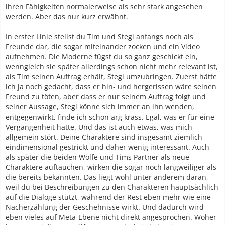
ihren Fähigkeiten normalerweise als sehr stark angesehen
werden. Aber das nur kurz erwähnt.
In erster Linie stellst du Tim und Stegi anfangs noch als
Freunde dar, die sogar miteinander zocken und ein Video
aufnehmen. Die Moderne fügst du so ganz geschickt ein,
wenngleich sie später allerdings schon nicht mehr relevant ist,
als Tim seinen Auftrag erhält, Stegi umzubringen. Zuerst hätte
ich ja noch gedacht, dass er hin- und hergerissen wäre seinen
Freund zu töten, aber dass er nur seinem Auftrag folgt und
seiner Aussage, Stegi könne sich immer an ihn wenden,
entgegenwirkt, finde ich schon arg krass. Egal, was er für eine
Vergangenheit hatte. Und das ist auch etwas, was mich
allgemein stört. Deine Charaktere sind insgesamt ziemlich
eindimensional gestrickt und daher wenig interessant. Auch
als später die beiden Wölfe und Tims Partner als neue
Charaktere auftauchen, wirken die sogar noch langweiliger als
die bereits bekannten. Das liegt wohl unter anderem daran,
weil du bei Beschreibungen zu den Charakteren hauptsächlich
auf die Dialoge stützt, während der Rest eben mehr wie eine
Nacherzählung der Geschehnisse wirkt. Und dadurch wird
eben vieles auf Meta-Ebene nicht direkt angesprochen. Woher