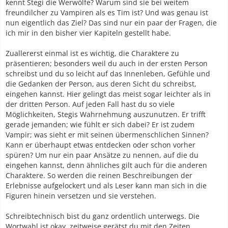
kennt Stegi die Werwölfe? Warum sind sie bei weitem
freundilcher zu Vampiren als es Tim ist? Und was genau ist
nun eigentlich das Ziel? Das sind nur ein paar der Fragen, die
ich mir in den bisher vier Kapiteln gestellt habe.
Zuallererst einmal ist es wichtig, die Charaktere zu
präsentieren; besonders weil du auch in der ersten Person
schreibst und du so leicht auf das Innenleben, Gefühle und
die Gedanken der Person, aus deren Sicht du schreibst,
eingehen kannst. Hier gelingt das meist sogar leichter als in
der dritten Person. Auf jeden Fall hast du so viele
Möglichkeiten, Stegis Wahrnehmung auszunutzen. Er trifft
gerade jemanden; wie fühlt er sich dabei? Er ist zudem
Vampir; was sieht er mit seinen übermenschlichen Sinnen?
Kann er überhaupt etwas entdecken oder schon vorher
spüren? Um nur ein paar Ansätze zu nennen, auf die du
eingehen kannst, denn ähnliches gilt auch für die anderen
Charaktere. So werden die reinen Beschreibungen der
Erlebnisse aufgelockert und als Leser kann man sich in die
Figuren hinein versetzen und sie verstehen.
Schreibtechnisch bist du ganz ordentlich unterwegs. Die
Wortwahl ist okay, zeitweise gerätst du mit den Zeiten