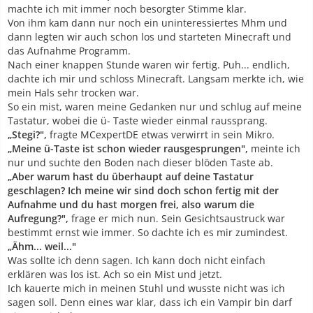
machte ich mit immer noch besorgter Stimme klar.
Von ihm kam dann nur noch ein uninteressiertes Mhm und
dann legten wir auch schon los und starteten Minecraft und
das Aufnahme Programm.
Nach einer knappen Stunde waren wir fertig. Puh... endlich,
dachte ich mir und schloss Minecraft. Langsam merkte ich, wie
mein Hals sehr trocken war.
So ein mist, waren meine Gedanken nur und schlug auf meine
Tastatur, wobei die ü- Taste wieder einmal raussprang.
„Stegi?",
fragte MCexpertDE etwas verwirrt in sein Mikro.
„Meine ü-Taste ist schon wieder rausgesprungen",
meinte ich
nur und suchte den Boden nach dieser blöden Taste ab.
„Aber warum hast du überhaupt auf deine Tastatur
geschlagen? Ich meine wir sind doch schon fertig mit der
Aufnahme und du hast morgen frei, also warum die
Aufregung?",
frage er mich nun. Sein Gesichtsaustruck war
bestimmt ernst wie immer. So dachte ich es mir zumindest.
„Ähm... weil..."
Was sollte ich denn sagen. Ich kann doch nicht einfach
erklären was los ist. Ach so ein Mist und jetzt.
Ich kauerte mich in meinen Stuhl und wusste nicht was ich
sagen soll. Denn eines war klar, dass ich ein Vampir bin darf