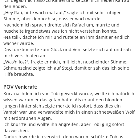
Ich begab mich also zu Rafael und setzte mich neben Rafi auf
den Boden.
„Hey Rafi, bitte wach mal auf," sagte ich mit sehr ruhiger
Stimme, aber dennoch so, dass er wach wurde.
Nachdem ich sprach drehte sich Rafael um, murrte und
nuschelte irgendetwas was ich nicht verstehen konnte.
-Na toll-, dachte ich mir und rüttelte an ihm damit er endlich
wacher wurde.
Das funktionierte zum Glück und Veni setzte sich auf und sah
mich verschlafen an.
„Was'n los?", fragte er mich, mit leicht nuschelnder Stimme.
Schmunzelnd zeigte ich auf Stegi, damit er sah das ich seine
Hilfe brauchte.
POV Venicraft:
Kurz nachdem ich von Tobi geweckt wurde, wollte ich natürlich
wissen warum er das getan hatte. Als er auf den blonden
Jungen hinter sich zeigte merkte ich sofort, dass dies ein
Vampir war und verwandelte mich in einen schneeweißen Wolf
mit erdbraunen Augen.
Ich knurrte und wollte ihn angreifen, aber Tobi ging sofort
dazwischen.
Dadurch wurde ich verwirrt, denn warum schützte Tobias