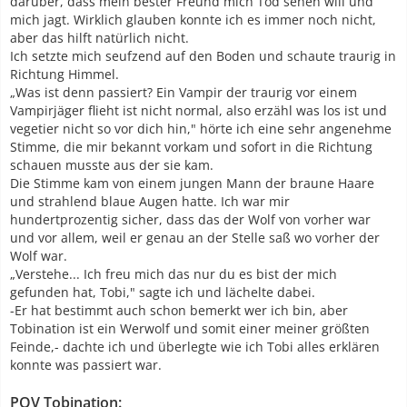
darüber, dass mein bester Freund mich Tod sehen will und
mich jagt. Wirklich glauben konnte ich es immer noch nicht,
aber das hilft natürlich nicht.
Ich setzte mich seufzend auf den Boden und schaute traurig in
Richtung Himmel.
„Was ist denn passiert? Ein Vampir der traurig vor einem
Vampirjäger flieht ist nicht normal, also erzähl was los ist und
vegetier nicht so vor dich hin," hörte ich eine sehr angenehme
Stimme, die mir bekannt vorkam und sofort in die Richtung
schauen musste aus der sie kam.
Die Stimme kam von einem jungen Mann der braune Haare
und strahlend blaue Augen hatte. Ich war mir
hundertprozentig sicher, dass das der Wolf von vorher war
und vor allem, weil er genau an der Stelle saß wo vorher der
Wolf war.
„Verstehe... Ich freu mich das nur du es bist der mich
gefunden hat, Tobi," sagte ich und lächelte dabei.
-Er hat bestimmt auch schon bemerkt wer ich bin, aber
Tobination ist ein Werwolf und somit einer meiner größten
Feinde,- dachte ich und überlegte wie ich Tobi alles erklären
konnte was passiert war.
POV Tobination: