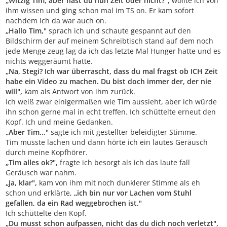
„Witzig Tim, aber hast du nun Zeit oder nicht?",
wollte ich von
ihm wissen und ging schon mal im TS on. Er kam sofort
nachdem ich da war auch on.
„Hallo Tim,"
sprach ich und schaute gespannt auf den
Bildschirm der auf meinem Schreibtisch stand auf dem noch
jede Menge zeug lag da ich das letzte Mal Hunger hatte und es
nichts weggeräumt hatte.
„Na, Stegi? Ich war überrascht, dass du mal fragst ob ICH Zeit
habe ein Video zu machen. Du bist doch immer der, der nie
will",
kam als Antwort von ihm zurück.
Ich weiß zwar einigermaßen wie Tim aussieht, aber ich würde
ihn schon gerne mal in echt treffen. Ich schüttelte erneut den
Kopf. Ich und meine Gedanken.
„Aber Tim..."
sagte ich mit gestellter beleidigter Stimme.
Tim musste lachen und dann hörte ich ein lautes Geräusch
durch meine Kopfhörer.
„Tim alles ok?",
fragte ich besorgt als ich das laute fall
Geräusch war nahm.
„Ja, klar",
kam von ihm mit noch dunklerer Stimme als eh
schon und erklärte,
„ich bin nur vor Lachen vom Stuhl
gefallen, da ein Rad weggebrochen ist."
Ich schüttelte den Kopf.
„Du musst schon aufpassen, nicht das du dich noch verletzt",