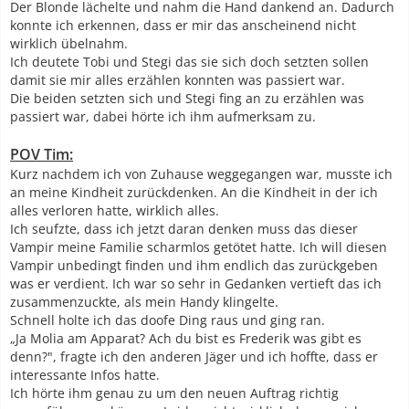
Der Blonde lächelte und nahm die Hand dankend an. Dadurch
konnte ich erkennen, dass er mir das anscheinend nicht
wirklich übelnahm.
Ich deutete Tobi und Stegi das sie sich doch setzten sollen
damit sie mir alles erzählen konnten was passiert war.
Die beiden setzten sich und Stegi fing an zu erzählen was
passiert war, dabei hörte ich ihm aufmerksam zu.
POV Tim:
Kurz nachdem ich von Zuhause weggegangen war, musste ich
an meine Kindheit zurückdenken. An die Kindheit in der ich
alles verloren hatte, wirklich alles.
Ich seufzte, dass ich jetzt daran denken muss das dieser
Vampir meine Familie scharmlos getötet hatte. Ich will diesen
Vampir unbedingt finden und ihm endlich das zurückgeben
was er verdient. Ich war so sehr in Gedanken vertieft das ich
zusammenzuckte, als mein Handy klingelte.
Schnell holte ich das doofe Ding raus und ging ran.
„Ja Molia am Apparat? Ach du bist es Frederik was gibt es
denn?", fragte ich den anderen Jäger und ich hoffte, dass er
interessante Infos hatte.
Ich hörte ihm genau zu um den neuen Auftrag richtig