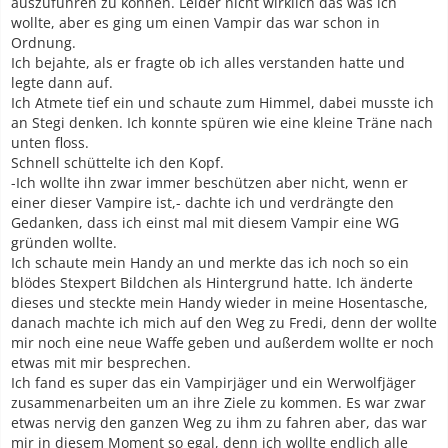
auszuführen zu können. Leider nicht wirklich das was ich
wollte, aber es ging um einen Vampir das war schon in
Ordnung.
Ich bejahte, als er fragte ob ich alles verstanden hatte und
legte dann auf.
Ich Atmete tief ein und schaute zum Himmel, dabei musste ich
an Stegi denken. Ich konnte spüren wie eine kleine Träne nach
unten floss.
Schnell schüttelte ich den Kopf.
-Ich wollte ihn zwar immer beschützen aber nicht, wenn er
einer dieser Vampire ist,- dachte ich und verdrängte den
Gedanken, dass ich einst mal mit diesem Vampir eine WG
gründen wollte.
Ich schaute mein Handy an und merkte das ich noch so ein
blödes Stexpert Bildchen als Hintergrund hatte. Ich änderte
dieses und steckte mein Handy wieder in meine Hosentasche,
danach machte ich mich auf den Weg zu Fredi, denn der wollte
mir noch eine neue Waffe geben und außerdem wollte er noch
etwas mit mir besprechen.
Ich fand es super das ein Vampirjäger und ein Werwolfjäger
zusammenarbeiten um an ihre Ziele zu kommen. Es war zwar
etwas nervig den ganzen Weg zu ihm zu fahren aber, das war
mir in diesem Moment so egal, denn ich wollte endlich alle