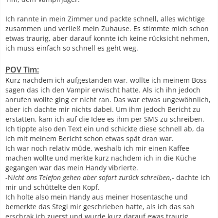
Ich rannte in mein Zimmer und packte schnell, alles wichtige
zusammen und verließ mein Zuhause. Es stimmte mich schon
etwas traurig, aber darauf konnte ich keine rücksicht nehmen,
ich muss einfach so schnell es geht weg.
POV Tim:
Kurz nachdem ich aufgestanden war, wollte ich meinem Boss
sagen das ich den Vampir erwischt hatte. Als ich ihn jedoch
anrufen wollte ging er nicht ran. Das war etwas ungewöhnlich,
aber ich dachte mir nichts dabei. Um ihm jedoch Bericht zu
erstatten, kam ich auf die Idee es ihm per SMS zu schreiben.
Ich tippte also den Text ein und schickte diese schnell ab, da
ich mit meinem Bericht schon etwas spät dran war.
Ich war noch relativ müde, weshalb ich mir einen Kaffee
machen wollte und merkte kurz nachdem ich in die Küche
gegangen war das mein Handy vibrierte.
-N
icht ans Telefon gehen aber sofort zurück schreiben
,- dachte ich
mir und schüttelte den Kopf.
Ich holte also mein Handy aus meiner Hosentasche und
bemerkte das Stegi mir geschrieben hatte, als ich das sah
erschrak ich zuerst und wurde kurz darauf ewas traurig.