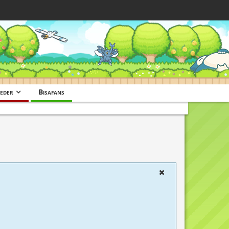
eder
Bisafans