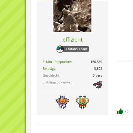
effizient
Bisafans-Team
Erfahrungspunkte
160.860
Beiträge
3.802
Geschlecht
Divers
Lieblingspokémon
3