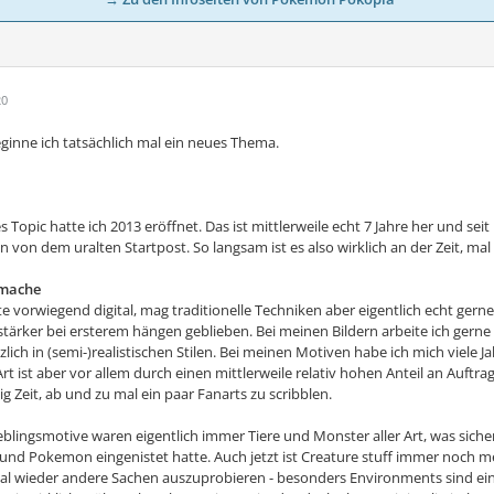
20
beginne ich tatsächlich mal ein neues Thema.
s Topic hatte ich 2013 eröffnet. Das ist mittlerweile echt 7 Jahre her und sei
 von dem uralten Startpost. So langsam ist es also wirklich an der Zeit, m
 mache
te vorwiegend digital, mag traditionelle Techniken aber eigentlich echt gerne
 stärker bei ersterem hängen geblieben. Bei meinen Bildern arbeite ich gern
lich in (semi-)realistischen Stilen. Bei meinen Motiven habe ich mich viele Ja
Art ist aber vor allem durch einen mittlerweile relativ hohen Anteil an Auftra
g Zeit, ab und zu mal ein paar Fanarts zu scribblen.
blingsmotive waren eigentlich immer Tiere und Monster aller Art, was sicher
und Pokemon eingenistet hatte. Auch jetzt ist Creature stuff immer noch 
l wieder andere Sachen auszuprobieren - besonders Environments sind eine z