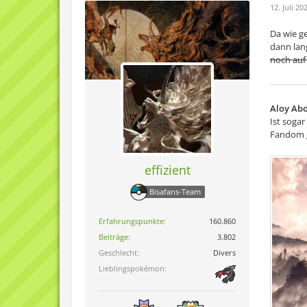
12. Juli 20
Da wie g
dann lang
noch auf
Aloy Abo
Ist soga
Fandom g
effizient
Bisafans-Team
Erfahrungspunkte
160.860
Beiträge
3.802
Geschlecht
Divers
Lieblingspokémon