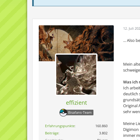
12. Juli 20
... Also 
Mein alte
schweigen
Was ich
Ich arbei
deutlich
grundsätz
effizient
Original 
sehr weni
Bisafans-Team
Meine Lie
Erfahrungspunkte
160.860
Digimon 
Beiträge
3.802
immer ma