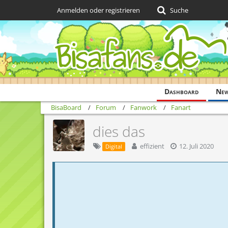
Anmelden oder registrieren
Suche
Dashboard
Ne
BisaBoard
Forum
Fanwork
Fanart
dies das
effizient
12. Juli 2020
Digital