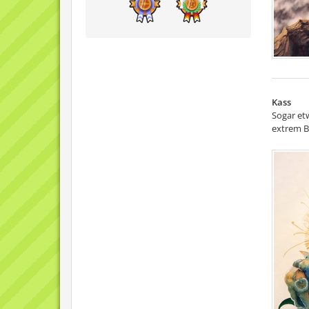
Kass
Sogar etw
extrem Bo