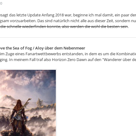
20
esagt das letzte Update Anfang 2018 war, beginne ich mal damit, ein paar d
sam vorzuarbeiten. Das sind natürlich nicht alle aus dieser Zeit, sondern n
 die schnelle wiederfinden konnte, also werden die wohl die besten sein
.
ve the Sea of Fog / Aloy über dem Nebenmeer
r im Zuge eines Fanartwettbewerbs entstanden, in dem es um die Kombinat
ing. In meinem Fall traf also Horizon Zero Dawn auf den "Wanderer über 