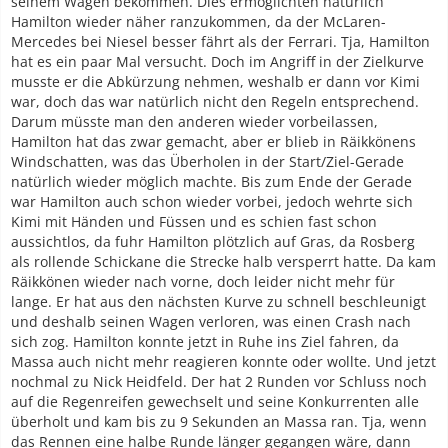
seinem Wagen bekommen. Dies ermöglichten natürlich
Hamilton wieder näher ranzukommen, da der McLaren-
Mercedes bei Niesel besser fährt als der Ferrari. Tja, Hamilton
hat es ein paar Mal versucht. Doch im Angriff in der Zielkurve
musste er die Abkürzung nehmen, weshalb er dann vor Kimi
war, doch das war natürlich nicht den Regeln entsprechend.
Darum müsste man den anderen wieder vorbeilassen,
Hamilton hat das zwar gemacht, aber er blieb in Räikkönens
Windschatten, was das Überholen in der Start/Ziel-Gerade
natürlich wieder möglich machte. Bis zum Ende der Gerade
war Hamilton auch schon wieder vorbei, jedoch wehrte sich
Kimi mit Händen und Füssen und es schien fast schon
aussichtlos, da fuhr Hamilton plötzlich auf Gras, da Rosberg
als rollende Schickane die Strecke halb versperrt hatte. Da kam
Räikkönen wieder nach vorne, doch leider nicht mehr für
lange. Er hat aus den nächsten Kurve zu schnell beschleunigt
und deshalb seinen Wagen verloren, was einen Crash nach
sich zog. Hamilton konnte jetzt in Ruhe ins Ziel fahren, da
Massa auch nicht mehr reagieren konnte oder wollte. Und jetzt
nochmal zu Nick Heidfeld. Der hat 2 Runden vor Schluss noch
auf die Regenreifen gewechselt und seine Konkurrenten alle
überholt und kam bis zu 9 Sekunden an Massa ran. Tja, wenn
das Rennen eine halbe Runde länger gegangen wäre, dann