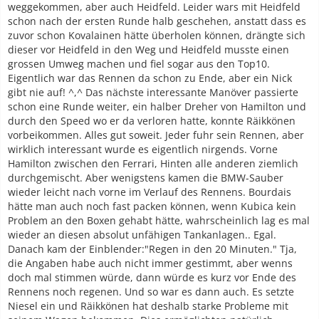
weggekommen, aber auch Heidfeld. Leider wars mit Heidfeld
schon nach der ersten Runde halb geschehen, anstatt dass es
zuvor schon Kovalainen hätte überholen können, drängte sich
dieser vor Heidfeld in den Weg und Heidfeld musste einen
grossen Umweg machen und fiel sogar aus den Top10.
Eigentlich war das Rennen da schon zu Ende, aber ein Nick
gibt nie auf! ^,^ Das nächste interessante Manöver passierte
schon eine Runde weiter, ein halber Dreher von Hamilton und
durch den Speed wo er da verloren hatte, konnte Räikkönen
vorbeikommen. Alles gut soweit. Jeder fuhr sein Rennen, aber
wirklich interessant wurde es eigentlich nirgends. Vorne
Hamilton zwischen den Ferrari, Hinten alle anderen ziemlich
durchgemischt. Aber wenigstens kamen die BMW-Sauber
wieder leicht nach vorne im Verlauf des Rennens. Bourdais
hätte man auch noch fast packen können, wenn Kubica kein
Problem an den Boxen gehabt hätte, wahrscheinlich lag es mal
wieder an diesen absolut unfähigen Tankanlagen.. Egal.
Danach kam der Einblender:"Regen in den 20 Minuten." Tja,
die Angaben habe auch nicht immer gestimmt, aber wenns
doch mal stimmen würde, dann würde es kurz vor Ende des
Rennens noch regenen. Und so war es dann auch. Es setzte
Niesel ein und Räikkönen hat deshalb starke Probleme mit