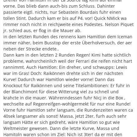
vorne. Das blieb dann auch-bis zum Schluss. Dahinter
passierte eigtl. nichts, nur Sebastein Bourdais fuhr einen
tollen Stint. Dadurch kam er bis auf P4. vor! Quick NMick wa
rimmer noch nicht in reichjweite eines Podestes. Nelson Piquet
jr. schied aus, er flog in die Mauer ab.
in den letzten Runden des rennens kam Hamitlon dem Iceman
immer näher, beim Busstop der erste Überholversuch, der aer
neben der Strecke endete..
Dann kam in den letzten 2 Runden Regen! Kimi hatte sichtlich
probleme, wahsrcheinlich weil der Ferrari die reifen nicht hart
rannimmt. Auch Hamitlon: Ein dreher, und schwupps: Lewis
war im Gras! Doch: Raikönnen drehte sich in der nächsten
Kurve! Dadurch war Hamitlon wieder vorne! Dann das
Knockout für Raikönnen und seine Titelambitionen: Er fuhr in
der Blanchimont für diese Witterung viel zu schnell und
krahcte in die mauer. Währenndessen fuhr Nicj in die Box ,
wechselte auf Regenreifgen-wohlgermekt für nur eine Runde!
Vorne fuhr Hamitlon sehr langsam, die Rundenzeiten waren ca
40sek langsamer als sonst! Massa, jetzt 2ter, furh auch sehr
langsam Hätte er sich gedreht, wäre Hamitlon so gut wie
Weltmeister gewesen. Dann die letzte Kurve, Massa und
Hamitoln waren schon im Ziel: Nich ist 3ter! da er mit den