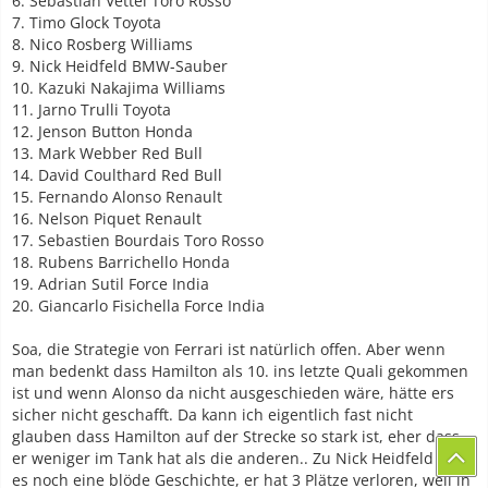
6. Sebastian Vettel Toro Rosso
7. Timo Glock Toyota
8. Nico Rosberg Williams
9. Nick Heidfeld BMW-Sauber
10. Kazuki Nakajima Williams
11. Jarno Trulli Toyota
12. Jenson Button Honda
13. Mark Webber Red Bull
14. David Coulthard Red Bull
15. Fernando Alonso Renault
16. Nelson Piquet Renault
17. Sebastien Bourdais Toro Rosso
18. Rubens Barrichello Honda
19. Adrian Sutil Force India
20. Giancarlo Fisichella Force India
Soa, die Strategie von Ferrari ist natürlich offen. Aber wenn
man bedenkt dass Hamilton als 10. ins letzte Quali gekommen
ist und wenn Alonso da nicht ausgeschieden wäre, hätte ers
sicher nicht geschafft. Da kann ich eigentlich fast nicht
glauben dass Hamilton auf der Strecke so stark ist, eher dass
er weniger im Tank hat als die anderen.. Zu Nick Heidfeld gibt
es noch eine blöde Geschichte, er hat 3 Plätze verloren, weil in