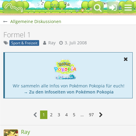
Allgemeine Diskussionen
Formel 1
Ray
3. Juli 2008
Sport & Freizeit
Wir sammeln alle Infos von Pokémon Pokopia für euch!
→ Zu den Infoseiten von Pokémon Pokopia
1
2
3
4
5
…
97
Ray