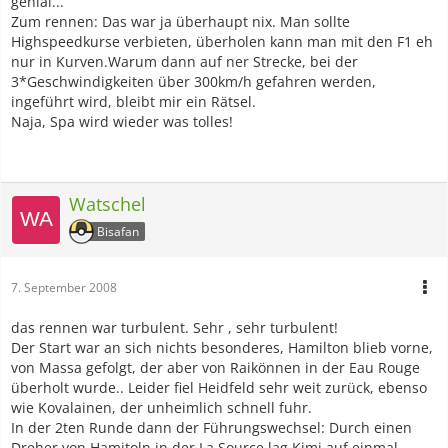
genial...
Zum rennen: Das war ja überhaupt nix. Man sollte
Highspeedkurse verbieten, überholen kann man mit den F1 eh
nur in Kurven.Warum dann auf ner Strecke, bei der
3*Geschwindigkeiten über 300km/h gefahren werden,
ingeführt wird, bleibt mir ein Rätsel.
Naja, Spa wird wieder was tolles!
Watschel
Bisafan
7. September 2008
das rennen war turbulent. Sehr , sehr turbulent!
Der Start war an sich nichts besonderes, Hamilton blieb vorne,
von Massa gefolgt, der aber von Raikönnen in der Eau Rouge
überholt wurde.. Leider fiel Heidfeld sehr weit zurück, ebenso
wie Kovalainen, der unheimlich schnell fuhr.
In der 2ten Runde dann der Führungswechsel: Durch einen
Dreher von Hamitoln in der La Source lag Kimi auf einmal