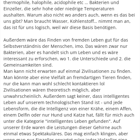
thermophile, halophile, acidophile etc … Bakterien und
Einzeller, die sehr hohe oder niedrige Temperaturen
aushalten. Warum also nicht wo anders auch, wenn es das bei
uns gibt? Man braucht Wasser, Kohlenstoff… nimmt man an,
das ist für uns logisch, weil wir diese Basis benötigen.
Außerdem wäre das Finden von fremden Leben gut für das
Selbstverständnis der Menschen, imo. Das wären zwar nur
Bakterien, aber es handelt sich um Leben und es wäre
interessant zu erforschen, wo 1. die Unterschiede und 2. die
Gemeinsamkeiten sind.
Man kann nicht erwarten auf einmal Zivilisationen zu finden.
Man könnte aber eine Vielfalt an fremdartigen Tieren finden,
nur die kann man wohl schlecht kontaktieren lol
Zivilisationen wären theoretisch möglich, aber
unwahrscheinlich. Außerdem sagt keiner, dass intelligentes
Leben auf unserem technologischen Stand ist - und jede
Lebensform, die die Intelligenz von einer Krähe, einem Affen,
einem Delfin oder nur Hund und Katze hat, fällt für mich auch
unter die Kategorie "intelligentes Leben gefunden". Auf
unserer Erde waren die Leistungen dieser Gehirne auch
einmal etwas Spektakuläres. Das mag einfach klingen, aber
wenn man nur Einzeller erwartet wäre jeder Vielzeller eine