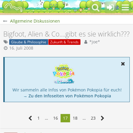
Allgemeine Diskussionen
Bigfoot, Alien & Co....gibt es sie wirklich???
*joe*
Glaube & Philosophie
Zukunft & Trends
16. Juli 2008
Wir sammeln alle Infos von Pokémon Pokopia für euch!
→ Zu den Infoseiten von Pokémon Pokopia
1
…
16
17
18
…
23