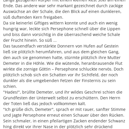
Ende. Das andere war sehr markant gezeichnet durch zackige
Auswüchse an der Schale, die den Blick auf einen dunkleren,
süß duftenden Kern freigaben.
Da sie keinerlei Giftiges wittern konnte und auch ein wenig
hungrig war, leckte sich Persephone schnell über die Lippen
und biss dann vorsichtig in die überraschend weiche Schale
der Frucht hinein. So süß ...
Das tausendfach verstärkte Donnern von Hufen auf Gestein
ließ sie plötzlich herumfahren, und aus dem gleichen Gang,
den auch sie genommen hatte, stürmte plötzlich ihre Mutter
Demeter in die Höhle. Wie die wütende, heranbrausende Flut
wirkte die zornige Göttin – Persephone schluckte nervös. Doch
plötzlich schob sich ein Schatten vor ihr Sichtfeld, der noch
dunkler als die umgebenden Fetzen der Finsternis zu sein
schien.
"Hades!", brüllte Demeter, und ihr wildes Geschrei schien die
Grundfesten der Unterwelt selbst zu erschüttern. Den Herrn
der Toten ließ das jedoch vollkommen kalt.
"Ich grüße dich, Demeter", sprach er mit rauer, sanfter Stimme
und jagte Persephone erneut einen Schauer über den Rücken.
Sein schmaler, in einen pfeilartigen Zacken endender Schwanz
hing direkt vor ihrer Nase in der plötzlich sehr drückend