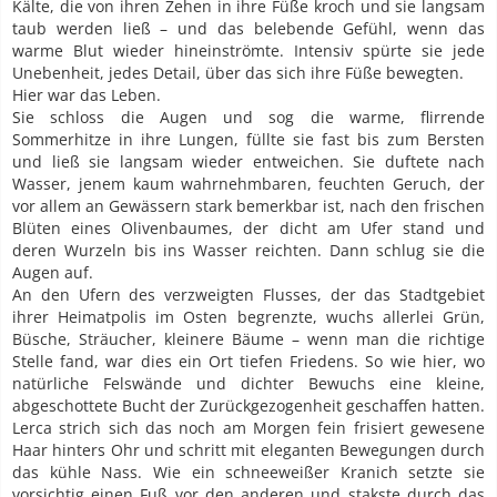
Kälte, die von ihren Zehen in ihre Füße kroch und sie langsam
taub werden ließ – und das belebende Gefühl, wenn das
warme Blut wieder hineinströmte. Intensiv spürte sie jede
Unebenheit, jedes Detail, über das sich ihre Füße bewegten.
Hier war das Leben.
Sie schloss die Augen und sog die warme, flirrende
Sommerhitze in ihre Lungen, füllte sie fast bis zum Bersten
und ließ sie langsam wieder entweichen. Sie duftete nach
Wasser, jenem kaum wahrnehmbaren, feuchten Geruch, der
vor allem an Gewässern stark bemerkbar ist, nach den frischen
Blüten eines Olivenbaumes, der dicht am Ufer stand und
deren Wurzeln bis ins Wasser reichten. Dann schlug sie die
Augen auf.
An den Ufern des verzweigten Flusses, der das Stadtgebiet
ihrer Heimatpolis im Osten begrenzte, wuchs allerlei Grün,
Büsche, Sträucher, kleinere Bäume – wenn man die richtige
Stelle fand, war dies ein Ort tiefen Friedens. So wie hier, wo
natürliche Felswände und dichter Bewuchs eine kleine,
abgeschottete Bucht der Zurückgezogenheit geschaffen hatten.
Lerca strich sich das noch am Morgen fein frisiert gewesene
Haar hinters Ohr und schritt mit eleganten Bewegungen durch
das kühle Nass. Wie ein schneeweißer Kranich setzte sie
vorsichtig einen Fuß vor den anderen und stakste durch das