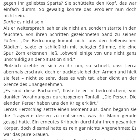
gegen ihr geliebtes Sparta? Sie schüttelte den Kopf, das war
einfach dumm. So gewaltig konnte das ‚Problem‘ nun doch
nicht sein.
Durfte
es nicht sein.
Als er weitersprach, sah er sie nicht an, sondern starrte in den
feuchten, von ihren Schritten gezeichneten Sand zu seinen
Füßen. „Die Bedrohung kommt nicht aus den hellenischen
Städten“, sagte er schließlich mit belegter Stimme, die eine
Spur Zorn erkennen ließ, „obwohl einige von uns nicht ganz
unschuldig an der Situation sind.“
Plötzlich drehte er sich zu ihr um, so schnell, dass Lerca
abermals erschrak, doch er packte sie bei den Armen und hielt
sie fest – nicht so sehr, dass es weh tat, aber dicht an der
Grenze des Unangenehmen.
„Es sind diese Barbaren“, flüsterte er in bedrohlichem, von
dunklen Vorahnungen durchzogenen Tonfall. „Die Perser. Die
elenden Perser haben uns den Krieg erklärt.“
Lercas Herzschlag setzte einen Moment aus, dann begann sie
die Tragweite dessen zu realisieren, was ihr Mann gerade
gesagt hatte. Ein erneutes Kribbeln durchfuhr ihren gesamten
Körper, doch diesmal hatte es rein gar nichts Angenehmes: Es
war das pure Grauen.