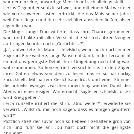
war der einzelne, unwürdige Mensch auf sich allein gestellt.
Lercas Gegenüber seufzte schwer, und mit einem Mal wirkte er
wie von schweren Lasten erdrückt, die das Maß seiner Jahre
weit überstiegen und ihn sehr viel älter aussehen ließen, als er
eigentlich war.
Die kluge, junge Frau witterte, dass ihre Chance gekommen
war, und hakte mit aller Vorsicht, die sie trotz ihrer Neugier
aufbringen konnte, nach: „Gerüchte …?“
„Ja“, antwortete ihr Mann schließlich, wenn auch noch immer
zögernd. Eine weitere, lange Pause entstand, in der Lerca nicht
einmal das geringste Detail ihrer Umgebung noch fähig war,
wahrzunehmen. So konzentriert versuchte sie, in den Zügen
ihres Gatten etwas von dem zu lesen, das er so hartnäckig
zurückhielt. Mit hartem Gesichtsausdruck und einer Stimme,
die unheilschwanger zwischen ihnen hing wie der Dunst des
Atems in einer eisigen Winternacht, sagte er schließlich: „Es
wird Krieg geben.“
Lerca runzelte irritiert die Stirn. „Und weiter?“, erwiderte sie
verwirrt. „Willst du mir noch sagen, dass es morgen gewittern
wird?“
Plötzlich stieß der zuvor noch so liebevoll Gehaltene grob von
sich und fuhr sie an: „Du hast doch nicht die geringste
Ahnung!“