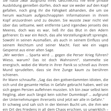
Sie hatte zwar aufgrund ihres Geschlechts nie eine private
Ausbildung genießen dürfen, doch war sie weder auf den Kopf
gefallen, noch ging ihr die Fähigkeit abhanden, die um sie
herum wachsam aufgeschnappten Informationen in ihrem
Kopf anzuordnen und zu deuten. Sie wusste zwar nicht viel
über das seltsame, weit entfernte Land irgendwo jenseits des
Meeres, doch was es war, ließ ihr das Blut in den Adern
gefrieren: Es war ein Reich, das alle Vorstellungskraft sprengte.
Sowohl in seinen Ausmaßen, als auch in seinem Einfluss und
seinem Reichtum und seiner Macht. Fast wie ein vages
Gespenst aus einer alten Sage.
„Wir werden … Sparta wird … gegen die Perser Krieg führen?
Wieso, warum? Das ist doch Wahnsinn!“, stammelte sie
energisch, wobei die Worte in ihrer Panik so schnell aus ihrem
Mund sprudelten, dass sie ihre Zunge kaum zu berühren
schienen.
Ihr Mann schnaufte. „Sag das den gottverdammten Idioten, die
sich und die gesamte Hellas in Gefahr gebracht haben, weil sie
sich gegen Persien auflehnen mussten. Ich bin zwar selbst kein
Feigling, aber auch längst kein solcher Dummkopf … aufgrund
der Unternehmungen ihrerseits sind jetzt wir alle in Gefahr.“
Er schwieg und sah sich in der kleinen Bucht um, die ihm wie
ein Ort des Friedens in all dem Chaos erschien, so unwirklich –