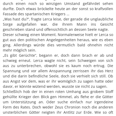
durch einen noch so winzigen Umstand gefährdet sehen
durfte. Doch etwas bröckelte heute an der sonst so kraftvollen
Fassade des spartanischen Kriegers …
„Was hast du?“, fragte Lerca leise, der gerade die unglaubliche
Sorge aufgefallen war, die ihrem Mann ins Gesicht
geschrieben stand und offensichtlich an dessen Seele nagte.
Dieser schwieg einen Moment. Normalerweise hielt er Lerca so
gut aus den politischen Angelegenheiten heraus, wie es eben
ging. Allerdings würde dies vermutlich bald ohnehin nicht
mehr möglich sein.
„Es gibt Gerüchte“, begann er, doch dann brach er ab und
schwieg erneut. Lerca wagte nicht, sein Schweigen von sich
aus zu unterbrechen, obwohl sie es kaum noch ertrug. Die
Spannung und vor allem Anspannung zerrissen ihr das Herz
und die darin befindliche Seele, doch sie verhielt sich still. Ob
aus Angst vor dem, was er ihr womöglich zu sagen hatte oder
davor, er könnte wütend werden, wusste sie nicht zu sagen.
Schließlich hob der in einen roten Umhang aus grobem Stoff
gehüllte Krieger den Blick gen Himmel, als flehe er die Götter
um Unterstützung an. Oder suche einfach nur irgendeine
Form des Rates. Doch weder Zeus Chronion noch die anderen
unsterblichen Götter neigten ihr Antlitz zur Erde. Wie so oft