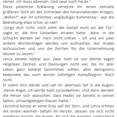
immer. Ich muss abreisen. Und zwar noch heute.“
Diese plötzliche Erklärung versetzte ihr einen beinahe
größeren Stich als der Schrecken des herannahenden Krieges.
„Wohin?“, war ihr schlichter, ungläubiger Kommentar – war die
Bedrohung etwa schon so nah?
„Sorge dich nicht, noch steht der Kampf nicht vor der Tür“,
sagte er, die ihre Gedanken erraten hatte. „Nein, in die
Schlacht werden wir noch nicht ziehen – ich und ein paar
andere Würdenträger werden uns aufmachen, das Orakel
aufzusuchen und uns die Zeichen für die Unternehmung
deuten zu lassen.“
Lerca atmete hörbar aus. Zwar hielt sie von allerlei vagen
religiösen Zeichen und Deutungen nicht viel, die ihr aller
Leben ganz konkret bestimmen sollten, aber wenigstens
bedeutete das noch keinen sofortigen Kampfbeginn. Noch
nicht.
Er nahm ihre Hände und sah ihr abermals tief in die Augen.
„Keine Angst, ich werde bald zurückkehren. Und dann werden
die Perser sich wünschen, dass Hades sie bereits in seinen
kalten, unnachgiebigen Klauen hielte.“
Lächelnd küsste er seine Frau auf die Stirn, und Lerca schloss
mit einem warmen Gefühl im Herzen, dessen sie sich nicht
erwehren konnte, die Augen. Als sich die warmen, unglaublich