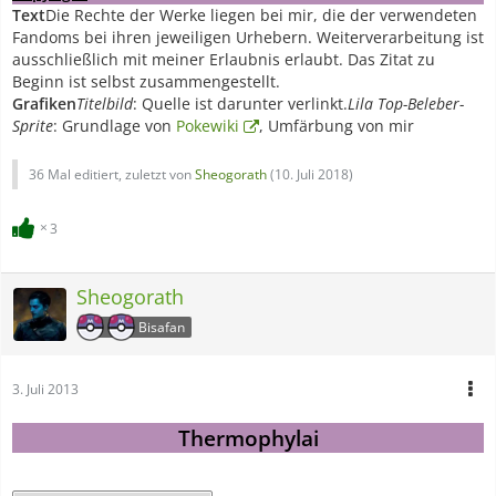
Text
Die Rechte der Werke liegen bei mir, die der verwendeten
Fandoms bei ihren jeweiligen Urhebern. Weiterverarbeitung ist
ausschließlich mit meiner Erlaubnis erlaubt. Das Zitat zu
Beginn ist selbst zusammengestellt.
Grafiken
Titelbild
: Quelle ist darunter verlinkt.
Lila Top-Beleber-
Sprite
: Grundlage von
Pokewiki
, Umfärbung von mir
36 Mal editiert, zuletzt von
Sheogorath
(
10. Juli 2018
)
3
Sheogorath
Bisafan
3. Juli 2013
Thermophylai