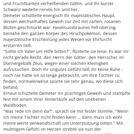
und Fruchtbarkeit verheißenden Göttin, und ihr kurzer
Schwanz wedelte nervös hin und her.
Demeter schüttelte energisch ihr majestätisches Haupt,
dessen wechselhaftes Geweih zur Zeit mit zarten, rosanen
Blüten geschmückt war. Haselnussbraunes Fell überzog
beinahe den ganzen Körper des Hirschpokémon, dessen
majestätische Erscheinung jedes Wesen vor Ehrfurcht
erstarren ließ.
"Sollte ich Vater um Hilfe bitten?", flüsterte sie leise. Es war ihr
nicht gerade Recht, den Herrn der Götter, den Herrscher im
Donnergebälk Zeus, wegen einer solchen Kleinigkeit
aufzusuchen. Doch ihr ungutes Gefühl ließ ihr keine Ruhe -
noch nie hatte sie so lange gebraucht, um ihre Tochter zu
finden, normalerweise spürte sie sehr genau, wo diese sich
befand.
Erneut schüttelte Demeter ihr prächtiges Geweih und stampfte
fest mit einem ihrer Hinterläufe auf den unebenen
Waldboden.
"Was rede ich denn da?", sprach sie mit fester Stimme. "Wenn
ich meine Tochter nicht finden kann ... dann muss ich wohl
meine werte Verwandtschaft um Unterstützung bitten." Mit
mulmigem Gefühl im Herzen strebte sie nun der