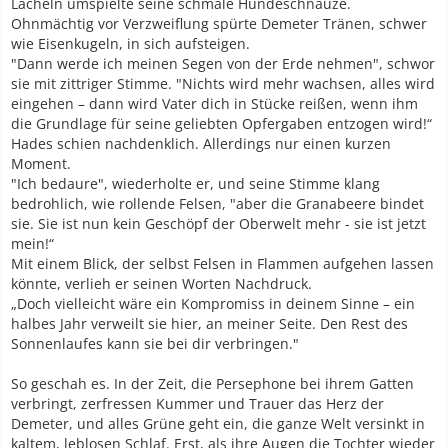
Lächeln umspielte seine schmale Hundeschnauze.
Ohnmächtig vor Verzweiflung spürte Demeter Tränen, schwer
wie Eisenkugeln, in sich aufsteigen.
"Dann werde ich meinen Segen von der Erde nehmen", schwor
sie mit zittriger Stimme. "Nichts wird mehr wachsen, alles wird
eingehen – dann wird Vater dich in Stücke reißen, wenn ihm
die Grundlage für seine geliebten Opfergaben entzogen wird!“
Hades schien nachdenklich. Allerdings nur einen kurzen
Moment.
"Ich bedaure", wiederholte er, und seine Stimme klang
bedrohlich, wie rollende Felsen, "aber die Granabeere bindet
sie. Sie ist nun kein Geschöpf der Oberwelt mehr - sie ist jetzt
mein!“
Mit einem Blick, der selbst Felsen in Flammen aufgehen lassen
könnte, verlieh er seinen Worten Nachdruck.
„Doch vielleicht wäre ein Kompromiss in deinem Sinne – ein
halbes Jahr verweilt sie hier, an meiner Seite. Den Rest des
Sonnenlaufes kann sie bei dir verbringen."
So geschah es. In der Zeit, die Persephone bei ihrem Gatten
verbringt, zerfressen Kummer und Trauer das Herz der
Demeter, und alles Grüne geht ein, die ganze Welt versinkt in
kaltem, leblosen Schlaf. Erst, als ihre Augen die Tochter wieder