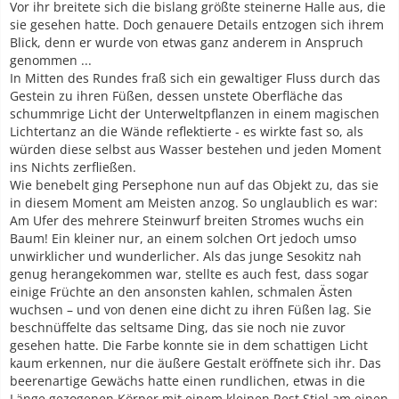
Vor ihr breitete sich die bislang größte steinerne Halle aus, die
sie gesehen hatte. Doch genauere Details entzogen sich ihrem
Blick, denn er wurde von etwas ganz anderem in Anspruch
genommen ...
In Mitten des Rundes fraß sich ein gewaltiger Fluss durch das
Gestein zu ihren Füßen, dessen unstete Oberfläche das
schummrige Licht der Unterweltpflanzen in einem magischen
Lichtertanz an die Wände reflektierte - es wirkte fast so, als
würden diese selbst aus Wasser bestehen und jeden Moment
ins Nichts zerfließen.
Wie benebelt ging Persephone nun auf das Objekt zu, das sie
in diesem Moment am Meisten anzog. So unglaublich es war:
Am Ufer des mehrere Steinwurf breiten Stromes wuchs ein
Baum! Ein kleiner nur, an einem solchen Ort jedoch umso
unwirklicher und wunderlicher. Als das junge Sesokitz nah
genug herangekommen war, stellte es auch fest, dass sogar
einige Früchte an den ansonsten kahlen, schmalen Ästen
wuchsen – und von denen eine dicht zu ihren Füßen lag. Sie
beschnüffelte das seltsame Ding, das sie noch nie zuvor
gesehen hatte. Die Farbe konnte sie in dem schattigen Licht
kaum erkennen, nur die äußere Gestalt eröffnete sich ihr. Das
beerenartige Gewächs hatte einen rundlichen, etwas in die
Länge gezogenen Körper mit einem kleinen Rest Stiel am einen