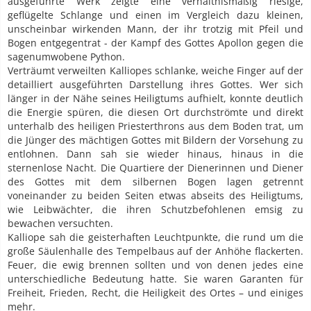
ausgeführte Werk zeigte eine verhältnismäßig riesige,
geflügelte Schlange und einen im Vergleich dazu kleinen,
unscheinbar wirkenden Mann, der ihr trotzig mit Pfeil und
Bogen entgegentrat - der Kampf des Gottes Apollon gegen die
sagenumwobene Python.
Verträumt verweilten Kalliopes schlanke, weiche Finger auf der
detailliert ausgeführten Darstellung ihres Gottes. Wer sich
länger in der Nähe seines Heiligtums aufhielt, konnte deutlich
die Energie spüren, die diesen Ort durchströmte und direkt
unterhalb des heiligen Priesterthrons aus dem Boden trat, um
die Jünger des mächtigen Gottes mit Bildern der Vorsehung zu
entlohnen. Dann sah sie wieder hinaus, hinaus in die
sternenlose Nacht. Die Quartiere der Dienerinnen und Diener
des Gottes mit dem silbernen Bogen lagen getrennt
voneinander zu beiden Seiten etwas abseits des Heiligtums,
wie Leibwächter, die ihren Schutzbefohlenen emsig zu
bewachen versuchten.
Kalliope sah die geisterhaften Leuchtpunkte, die rund um die
große Säulenhalle des Tempelbaus auf der Anhöhe flackerten.
Feuer, die ewig brennen sollten und von denen jedes eine
unterschiedliche Bedeutung hatte. Sie waren Garanten für
Freiheit, Frieden, Recht, die Heiligkeit des Ortes – und einiges
mehr.