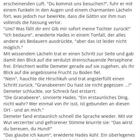
erscheinenden Luft. "Du kommst uns besuchen?", fuhr er mit
einem Funkeln in den Augen und einem charmanten Lächeln
fort, was jedoch nur bewirkte, dass die Göttin vor ihm nun
vollends die Fassung verlor.
"
Uns
? Was fällt dir ein! Gib mir sofort meine Tochter zurück!"
"Ich bedaure", erwiderte Hades in einem Tonfall, der alles
andere als Bedauern ausdrückte, "aber das ist leider nicht
möglich."
Mit wissendem Lächeln trat er einen Schritt zur Seite und gab
damit den Blick auf die verdutzt dreinschauende Persephone
frei. Erleichtert wollte Demeter gerade auf sie zugehen, als ihr
Blick auf die angebissene Frucht zu Boden fiel.
"Nein", hauchte die Hirschkuh und trat angsterfüllt einen
Schritt zurück. "Granabeeren! Du hast sie nicht gegessen ...!"
Demeter schluckte, vor Schreck fast erstarrt.
"Die Granabeere", sinnierte Hades. "Ein erstaunliches Ding,
nicht wahr? Wer einmal von ihr isst, ist gebunden an diesen
Ort - und an mich."
Demeter fand erstaunlich schnell die Sprache wieder. Mit vor
Wut verzerrter und gefrorener Stimme knurrte sie: "Das wirst
du bereuen, du Hund!"
"Das glaube ich kaum", erwiderte Hades kühl. Ein überlegenes