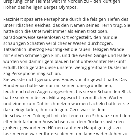
ursprünglichen Heimat weit im Norden zu – den klüftigen
Höhen des heiligen Berges Olympos.
Fasziniert spazierte Persephone durch die felsigen Tiefen des
unterirdischen Reiches, das den Namen seines Herrn trug. Sie
hatte sich die Unterwelt immer als einen trostlosen,
paradoxerweise seelenlosen Ort vorgestellt, den nur die
schaurigen Schatten verblichener Wesen durchzogen.
Tatsächlich überzog Feuchtigkeit die rauen, felsigen Wände
mit einem schmierigen Film, und die weiten Gänge und Hallen
wurden von dämmrigem blauen Licht unbekannter Herkunft
erfüllt. Doch gerade diese unstete, wenig greifbare Düsternis
zog Persephone magisch an.
Sie wusste nicht genau, was Hades von ihr gewollt hatte. Das
Hundemon hatte sie nur mit seinen unergründlichen,
leuchtend roten Augen angesehen, bis sie vor Scham den Blick
hatte senken müssen. Mit ausgesucht freundlichen Worten
und einem zum Dahinschmelzen warmen Lächeln hatte er sie
dazu eingeladen, ihm zu folgen. Gern war sie dem
tiefschwarzen Totengott mit der feuerroten Schnauze und den
elfenbeinfarbenen Auswüchsen auf dem Rücken sowie den
großen, gewundenen Hörnern auf dem Haupt gefolgt – zu
faszinierend war er ihr erschienen, um lange widerstehen zu