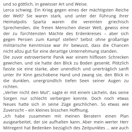
und so göttlich, in gewisser Art und Weise.
Lerca schwieg. Ein Krieg gegen eines der mächtigsten Reiche
der Welt? Sie waren stark, und unter der Führung ihrer
Heimatpolis Sparta waren die vereinten griechisch
Sprechenden, die freien Menschen dieser Welt, gewiss eine
der zu fürchtensten Mächte des Erdenkreises – aber sich
gegen Persien zum Kampf stellen? Selbst ohne großartige
militärische Kenntnisse war ihr bewusst, dass die Chancen
nicht allzu gut für eine derartige Unternehmung standen.
Die zuvor extrovertierte Panik war einem hilflosen Schrecken
gewichen, und sie hatte den Blick zu Boden gesenkt. Plötzlich
fasste sie eine starke, aber unendlich und unerträglich sanft
unter ihr Kinn geschobene Hand und zwang sie, den Blick in
die dunklen, unergründlich tiefen Seen seiner Augen zu
richten.
„Verlier nicht den Mut“, sagte er mit einem Lächeln, das seine
Sorgen nur schlecht verbergen konnte. Doch noch etwas
Neues hatte sich in seine Züge geschlichen. So etwas wie
Zuversicht – ein kleines bisschen Hoffnung.
„Ich habe zusammen mit meinen Beratern einen Plan
ausgearbeitet, der sie aufhalten kann. Aber mein werter Herr
Mitregent hat Bedenken bezüglich des Zeitpunktes … wie auch