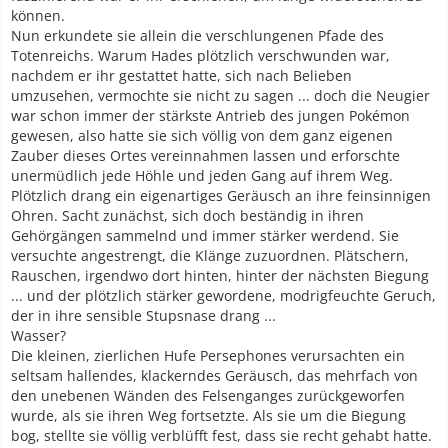
können.
Nun erkundete sie allein die verschlungenen Pfade des
Totenreichs. Warum Hades plötzlich verschwunden war,
nachdem er ihr gestattet hatte, sich nach Belieben
umzusehen, vermochte sie nicht zu sagen ... doch die Neugier
war schon immer der stärkste Antrieb des jungen Pokémon
gewesen, also hatte sie sich völlig von dem ganz eigenen
Zauber dieses Ortes vereinnahmen lassen und erforschte
unermüdlich jede Höhle und jeden Gang auf ihrem Weg.
Plötzlich drang ein eigenartiges Geräusch an ihre feinsinnigen
Ohren. Sacht zunächst, sich doch beständig in ihren
Gehörgängen sammelnd und immer stärker werdend. Sie
versuchte angestrengt, die Klänge zuzuordnen. Plätschern,
Rauschen, irgendwo dort hinten, hinter der nächsten Biegung
... und der plötzlich stärker gewordene, modrigfeuchte Geruch,
der in ihre sensible Stupsnase drang ...
Wasser?
Die kleinen, zierlichen Hufe Persephones verursachten ein
seltsam hallendes, klackerndes Geräusch, das mehrfach von
den unebenen Wänden des Felsenganges zurückgeworfen
wurde, als sie ihren Weg fortsetzte. Als sie um die Biegung
bog, stellte sie völlig verblüfft fest, dass sie recht gehabt hatte.