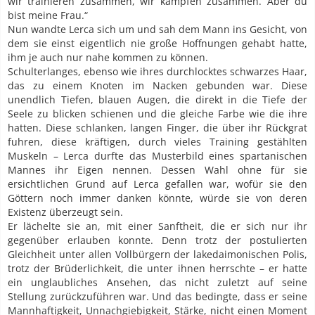
wir trainieren zusammen, wir kämpfen zusammen. Aber du
bist meine Frau.“
Nun wandte Lerca sich um und sah dem Mann ins Gesicht, von
dem sie einst eigentlich nie große Hoffnungen gehabt hatte,
ihm je auch nur nahe kommen zu können.
Schulterlanges, ebenso wie ihres durchlocktes schwarzes Haar,
das zu einem Knoten im Nacken gebunden war. Diese
unendlich Tiefen, blauen Augen, die direkt in die Tiefe der
Seele zu blicken schienen und die gleiche Farbe wie die ihre
hatten. Diese schlanken, langen Finger, die über ihr Rückgrat
fuhren, diese kräftigen, durch vieles Training gestählten
Muskeln – Lerca durfte das Musterbild eines spartanischen
Mannes ihr Eigen nennen. Dessen Wahl ohne für sie
ersichtlichen Grund auf Lerca gefallen war, wofür sie den
Göttern noch immer danken könnte, würde sie von deren
Existenz überzeugt sein.
Er lächelte sie an, mit einer Sanftheit, die er sich nur ihr
gegenüber erlauben konnte. Denn trotz der postulierten
Gleichheit unter allen Vollbürgern der lakedaimonischen Polis,
trotz der Brüderlichkeit, die unter ihnen herrschte – er hatte
ein unglaubliches Ansehen, das nicht zuletzt auf seine
Stellung zurückzuführen war. Und das bedingte, dass er seine
Mannhaftigkeit, Unnachgiebigkeit, Stärke, nicht einen Moment