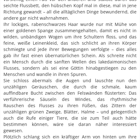
seichte Flussbett, den hübschen Kopf mal in diese, mal in jene
Richtung gewandt – all die alltäglichen Dinge bewundernd, die
andere gar nicht wahrnahmen.
Ihr lockiges, rabenschwarzes Haar wurde nur mit Mühe von
einer goldenen Spange zusammengehalten, damit es nicht in
wilden, unbändigen Wogen um ihre Schultern floss, und das
feine, weiße Leinenkleid, das sich schlicht an ihren Körper
schmiegte und jede ihrer Bewegungen verfolgte – dies alles
gab ihr fast einen übernatürlichen Schein. Als schreite nicht
ein Mensch durch die sanften Wellen des lakedaimonischen
Flusses, sondern als sei eine Göttin hinabgestiegen zu den
Menschen und wandle in ihren Spuren.
Sie schloss abermals die Augen und lauschte nun den
unzähligen Geräuschen, die durch die schmale, kaum
auffindbare Bucht zwischen den Felswänden flüsterten: Das
verführerische Säuseln des Windes, das rhythmische
Rauschen des Flusses zu ihren Füßen, das Zittern der
unzähligen grünen Zweige, Blätter, Halme – und gelegentlich
auch die Rufe einiger Tiere, die sie zum Teil auch hätte
bestimmen können, wäre sie daran näher interessiert
gewesen.
Plötzlich schlang sich ein kräftiger Arm von hinten um ihre