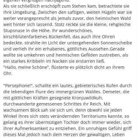
Als sie schließlich erschöpft zum Stehen kam, betrachtete sie
ihre Umgebung. Zwischen den saftigen, weiten Hügeln war sie
weiter vorangeprescht als jemals zuvor, den heimischen Wald
weit hinter sich lassend. Stolz reckte sie die kleine, rehgleiche
Stupsnase in die Höhe. Ihr wunderschönes,
kirschblütenfarbenes Rückenfell, das auch ihre Ohren
bedeckte, strahlte im Licht der untergehenden Sonnenscheibe
und verlieh ihr ein erhabenes, göttliches Aussehen.Gerade
wollte sie umkehren und heimischen Gefilden zustreben, als
ein starkes Kribbeln im Nacken sie erstarren ließ.
"Hallo, meine Schöne", flüsterte es plötzlich dicht an ihrem
Ohr.
"Persephone!", schallte ein lautes, gebieterisches Rufen durch
die lebendigen Flure des immergrünen Waldes. Demeter, die
mit göttlichen Kräften gesegnete Kronjuwildkuh,
durchwanderte gemessenen Schrittes ihr Reich. Mit
wachsamem Blick sah sie sich um, denn obwohl sie jeden
Winkel ihres sich stets verändernden Territoriums kannte, so
gelang es ihrer übermütigen Tochter doch immer wieder, sich
ihrer Aufmerksamkeit zu entziehen. Ein unruhiges Gefühl griff
dieses Mal jedoch nach dem Herzen der gewaltigen, Leben