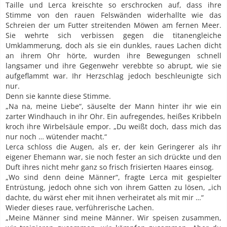
Taille und Lerca kreischte so erschrocken auf, dass ihre
Stimme von den rauen Felswänden widerhallte wie das
Schreien der um Futter streitenden Möwen am fernen Meer.
Sie wehrte sich verbissen gegen die titanengleiche
Umklammerung, doch als sie ein dunkles, raues Lachen dicht
an ihrem Ohr hörte, wurden ihre Bewegungen schnell
langsamer und ihre Gegenwehr verebbte so abrupt, wie sie
aufgeflammt war. Ihr Herzschlag jedoch beschleunigte sich
nur.
Denn sie kannte diese Stimme.
„Na na, meine Liebe“, säuselte der Mann hinter ihr wie ein
zarter Windhauch in ihr Ohr. Ein aufregendes, heißes Kribbeln
kroch ihre Wirbelsäule empor. „Du weißt doch, dass mich das
nur noch … wütender macht.“
Lerca schloss die Augen, als er, der kein Geringerer als ihr
eigener Ehemann war, sie noch fester an sich drückte und den
Duft ihres nicht mehr ganz so frisch frisierten Haares einsog.
„Wo sind denn deine Männer“, fragte Lerca mit gespielter
Entrüstung, jedoch ohne sich von ihrem Gatten zu lösen, „ich
dachte, du wärst eher mit ihnen verheiratet als mit mir …“
Wieder dieses raue, verführerische Lachen.
„Meine Männer sind meine Männer. Wir speisen zusammen,