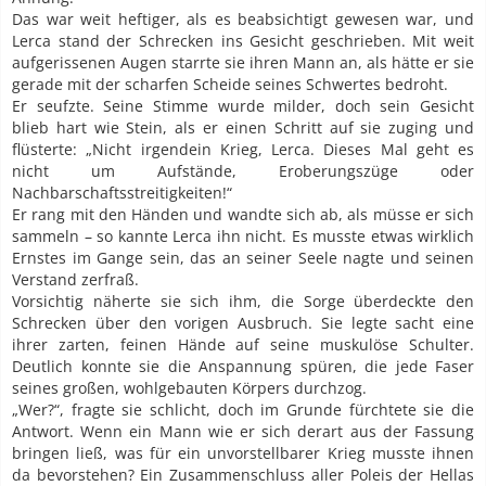
Das war weit heftiger, als es beabsichtigt gewesen war, und
Lerca stand der Schrecken ins Gesicht geschrieben. Mit weit
aufgerissenen Augen starrte sie ihren Mann an, als hätte er sie
gerade mit der scharfen Scheide seines Schwertes bedroht.
Er seufzte. Seine Stimme wurde milder, doch sein Gesicht
blieb hart wie Stein, als er einen Schritt auf sie zuging und
flüsterte: „Nicht irgendein Krieg, Lerca. Dieses Mal geht es
nicht um Aufstände, Eroberungszüge oder
Nachbarschaftsstreitigkeiten!“
Er rang mit den Händen und wandte sich ab, als müsse er sich
sammeln – so kannte Lerca ihn nicht. Es musste etwas wirklich
Ernstes im Gange sein, das an seiner Seele nagte und seinen
Verstand zerfraß.
Vorsichtig näherte sie sich ihm, die Sorge überdeckte den
Schrecken über den vorigen Ausbruch. Sie legte sacht eine
ihrer zarten, feinen Hände auf seine muskulöse Schulter.
Deutlich konnte sie die Anspannung spüren, die jede Faser
seines großen, wohlgebauten Körpers durchzog.
„Wer?“, fragte sie schlicht, doch im Grunde fürchtete sie die
Antwort. Wenn ein Mann wie er sich derart aus der Fassung
bringen ließ, was für ein unvorstellbarer Krieg musste ihnen
da bevorstehen? Ein Zusammenschluss aller Poleis der Hellas