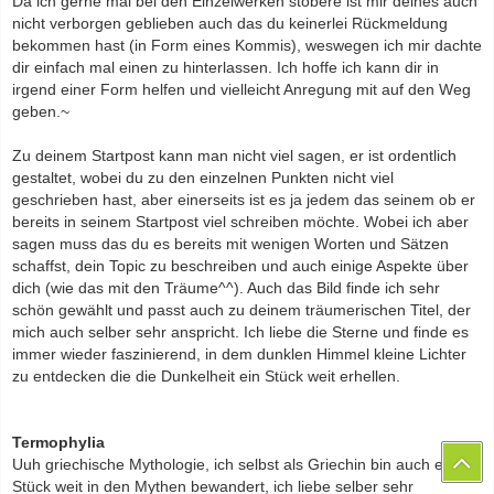
Da ich gerne mal bei den Einzelwerken stöbere ist mir deines auch
nicht verborgen geblieben auch das du keinerlei Rückmeldung
bekommen hast (in Form eines Kommis), weswegen ich mir dachte
dir einfach mal einen zu hinterlassen. Ich hoffe ich kann dir in
irgend einer Form helfen und vielleicht Anregung mit auf den Weg
geben.~
Zu deinem Startpost kann man nicht viel sagen, er ist ordentlich
gestaltet, wobei du zu den einzelnen Punkten nicht viel
geschrieben hast, aber einerseits ist es ja jedem das seinem ob er
bereits in seinem Startpost viel schreiben möchte. Wobei ich aber
sagen muss das du es bereits mit wenigen Worten und Sätzen
schaffst, dein Topic zu beschreiben und auch einige Aspekte über
dich (wie das mit den Träume^^). Auch das Bild finde ich sehr
schön gewählt und passt auch zu deinem träumerischen Titel, der
mich auch selber sehr anspricht. Ich liebe die Sterne und finde es
immer wieder faszinierend, in dem dunklen Himmel kleine Lichter
zu entdecken die die Dunkelheit ein Stück weit erhellen.
Termophylia
Uuh griechische Mythologie, ich selbst als Griechin bin auch ein
Stück weit in den Mythen bewandert, ich liebe selber sehr