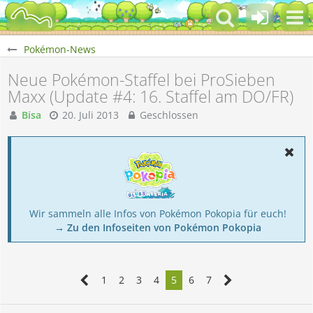
Pokémon-News
Neue Pokémon-Staffel bei ProSieben
Maxx (Update #4: 16. Staffel am DO/FR)
Bisa
20. Juli 2013
Geschlossen
Wir sammeln alle Infos von Pokémon Pokopia für euch!
→ Zu den Infoseiten von Pokémon Pokopia
1
2
3
4
5
6
7