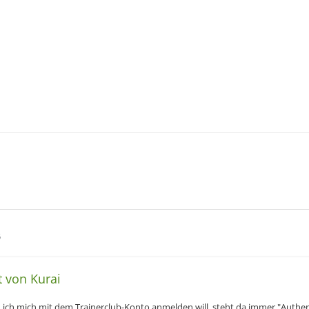
6
t von Kurai
ich mich mit dem Trainerclub-Konto anmelden will, steht da immer "Authent