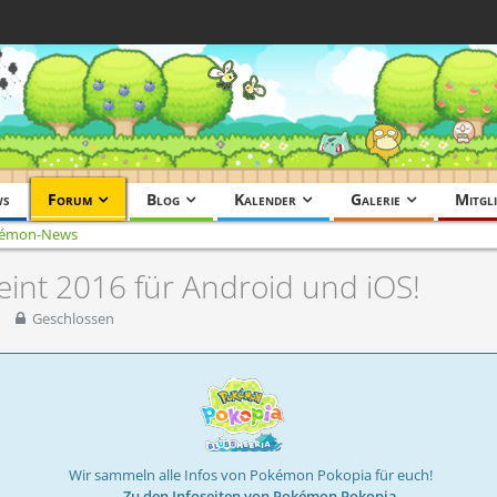
ws
Forum
Blog
Kalender
Galerie
Mitgli
émon-News
int 2016 für Android und iOS!
Geschlossen
Wir sammeln alle Infos von Pokémon Pokopia für euch!
→ Zu den Infoseiten von Pokémon Pokopia