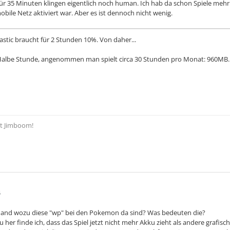
ür 35 Minuten klingen eigentlich noch human. Ich hab da schon Spiele me
obile Netz aktiviert war. Aber es ist dennoch nicht wenig.
rastic braucht für 2 Stunden 10%. Von daher...
albe Stunde, angenommen man spielt circa 30 Stunden pro Monat: 960MB. 
bt Jimboom!
6
and wozu diese "wp" bei den Pokemon da sind? Was bedeuten die?
her finde ich, dass das Spiel jetzt nicht mehr Akku zieht als andere grafisc