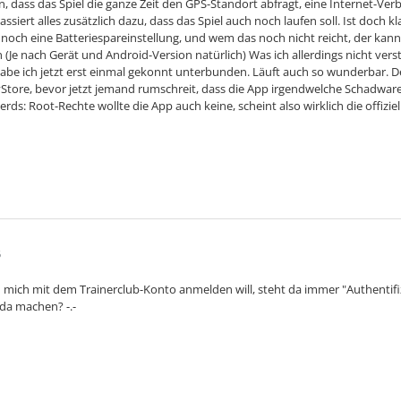
 dass das Spiel die ganze Zeit den GPS-Standort abfragt, eine Internet-Verb
assiert alles zusätzlich dazu, dass das Spiel auch noch laufen soll. Ist doch k
 noch eine Batteriespareinstellung, und wem das noch nicht reicht, der kan
(Je nach Gerät und Android-Version natürlich) Was ich allerdings nicht verst
abe ich jetzt erst einmal gekonnt unterbunden. Läuft auch so wunderbar. Den
Store, bevor jetzt jemand rumschreit, dass die App irgendwelche Schadware 
erds: Root-Rechte wollte die App auch keine, scheint also wirklich die offiziell
6
 mich mit dem Trainerclub-Konto anmelden will, steht da immer "Authentif
 da machen? -.-