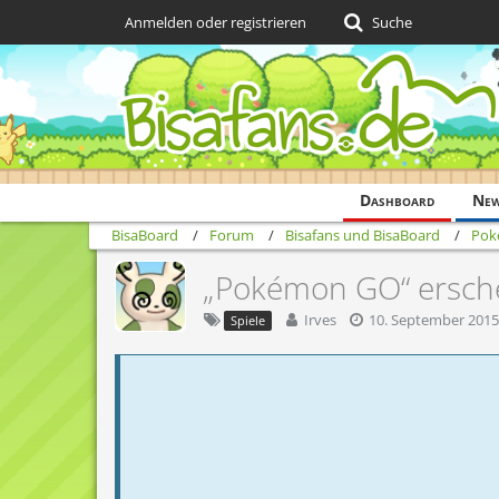
Anmelden oder registrieren
Suche
Dashboard
Ne
BisaBoard
Forum
Bisafans und BisaBoard
Pok
„Pokémon GO“ ersche
Irves
10. September 2015
Spiele