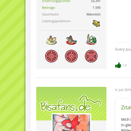
Erfahrungspunkte
53.291
Beiträge
1.595
Geschlecht
Männlich
Lieblingspokémon
Every jo
2
6. Juli 201
Zita
Mich 
In gl
Bilde