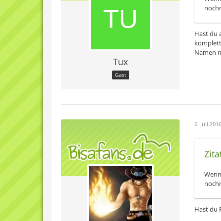
nochm
Hast du a
komplett 
Namen ni
Tux
Gast
6. Juli 201
Zita
Wenn 
nochm
Hast du 