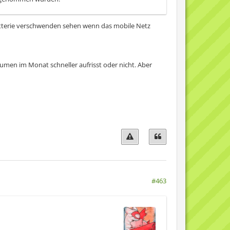
atterie verschwenden sehen wenn das mobile Netz
umen im Monat schneller aufrisst oder nicht. Aber
#463