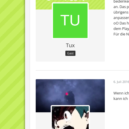
bedenken,
an. Das p
übrigens
anpassen 
oO Das h
dem Play
Für die N
Tux
Gast
6. Juli 201
Wenn ich
kann ich