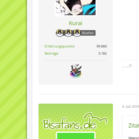
Kurai
Bisafan
Erfahrungspunkte
99.860
Beiträge
3.182
... ...?!
6. Juli 201
Zita
Wenn 