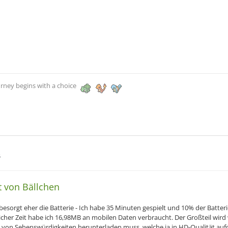
urney begins with a choice
6
t von Bällchen
besorgt eher die Batterie - Ich habe 35 Minuten gespielt und 10% der Batte
eicher Zeit habe ich 16,98MB an mobilen Daten verbraucht. Der Großteil wir
r von Sehenswürdigkeiten herunterladen muss, welche ja in HD-Qualität 