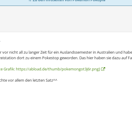
6
ar vor nicht all zu langer Zeit für ein Auslandssemester in Australien und ha
izeistation dort zu einem Pokestop geworden. Das hier haben sie dazu auf F
rte Grafik: https://abload.de/thumb/pokemongot3j6r.png]
hte vor allem den letzten Satz^^