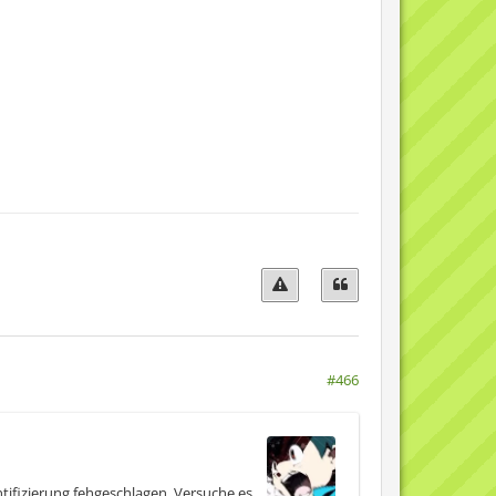
#466
ifizierung fehgeschlagen. Versuche es