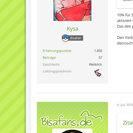
10% für 
aktiviert
Das den 
Kysa
Den Verb
Bisafan
dennoch d
Erfahrungspunkte
1.850
Beiträge
57
Geschlecht
Weiblich
Lieblingspokémon
6. Juli 201
Zita