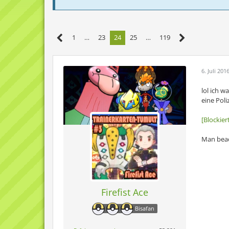
1
…
23
24
25
…
119
6. Juli 201
lol ich w
eine Pol
[Blockie
Man beac
Firefist Ace
Bisafan