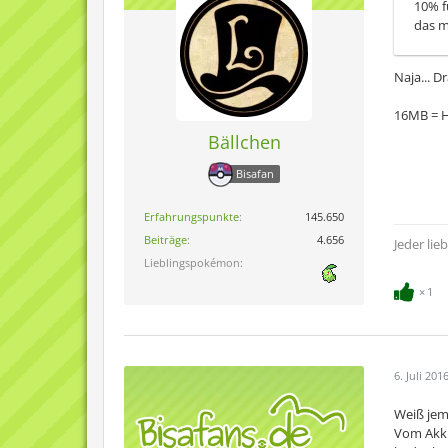
10% f
das m
Naja... D
16MB = H
Bällchen
Bisafan
Erfahrungspunkte
145.650
Beiträge
4.656
Jeder lie
Lieblingspokémon
1
6. Juli 201
Weiß jem
Vom Akku 