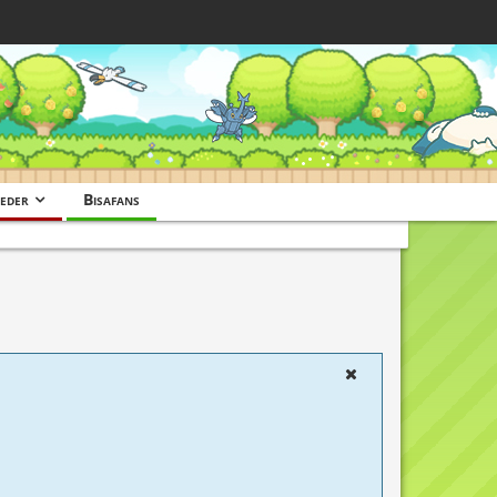
eder
Bisafans