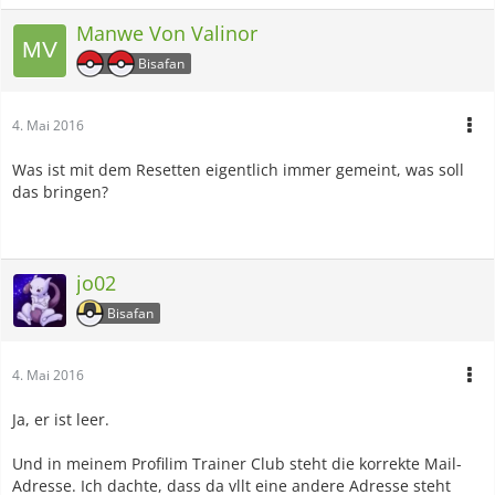
erhalten hat?
Ich wäre da für eine entsprechende Info dankbar, denn
Manwe Von Valinor
unter diesen Umständen fällt mir das Warten schwer.
Bisafan
Es wäre schade, wenn ich die Vögel nicht bekomme (und
noch mehr schade, nichtmal zu wissen, woran es liegt...).
Ich habe mich schon sehr darauf gefreut.
4. Mai 2016
Was ist mit dem Resetten eigentlich immer gemeint, was soll
das bringen?
jo02
Bisafan
4. Mai 2016
Ja, er ist leer.
Und in meinem Profilim Trainer Club steht die korrekte Mail-
Adresse. Ich dachte, dass da vllt eine andere Adresse steht