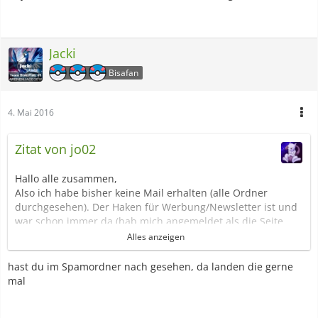
Jacki
Bisafan
4. Mai 2016
Zitat von jo02
Hallo alle zusammen,
Also ich habe bisher keine Mail erhalten (alle Ordner
durchgesehen). Der Haken für Werbung/Newsletter ist und
war schon immer da (hab mich angemeldet als die Seite
noch in den Kinderschuhen war).
Alles anzeigen
Ich weiß es kann dauern bis die Mail kommt (ja, ich lese mit
;) ), aber ich habe das ganze Jahr noch keinen Newsletter
hast du im Spamordner nach gesehen, da landen die gerne
bekommen.
mal
Geht es hier irgendjemand ähnlich, nur mit dem
Unterschied, dass er schon eine Mail mit den Codes