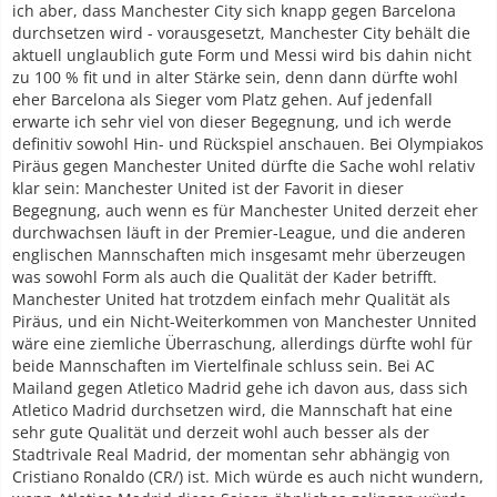
ich aber, dass Manchester City sich knapp gegen Barcelona
durchsetzen wird - vorausgesetzt, Manchester City behält die
aktuell unglaublich gute Form und Messi wird bis dahin nicht
zu 100 % fit und in alter Stärke sein, denn dann dürfte wohl
eher Barcelona als Sieger vom Platz gehen. Auf jedenfall
erwarte ich sehr viel von dieser Begegnung, und ich werde
definitiv sowohl Hin- und Rückspiel anschauen. Bei Olympiakos
Piräus gegen Manchester United dürfte die Sache wohl relativ
klar sein: Manchester United ist der Favorit in dieser
Begegnung, auch wenn es für Manchester United derzeit eher
durchwachsen läuft in der Premier-League, und die anderen
englischen Mannschaften mich insgesamt mehr überzeugen
was sowohl Form als auch die Qualität der Kader betrifft.
Manchester United hat trotzdem einfach mehr Qualität als
Piräus, und ein Nicht-Weiterkommen von Manchester Unnited
wäre eine ziemliche Überraschung, allerdings dürfte wohl für
beide Mannschaften im Viertelfinale schluss sein. Bei AC
Mailand gegen Atletico Madrid gehe ich davon aus, dass sich
Atletico Madrid durchsetzen wird, die Mannschaft hat eine
sehr gute Qualität und derzeit wohl auch besser als der
Stadtrivale Real Madrid, der momentan sehr abhängig von
Cristiano Ronaldo (CR/) ist. Mich würde es auch nicht wundern,