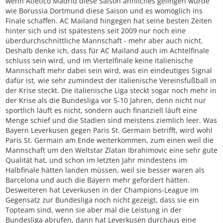
wenn Atletico Madrid diese Saison ähnliches gelingen würde
wie Borussia Dortmund diese Saison und es womöglich ins
Finale schaffen. AC Mailand hingegen hat seine besten Zeiten
hinter sich und ist spätestens seit 2009 nur noch eine
überdurchschnittliche Mannschaft - mehr aber auch nicht.
Deshalb denke ich, dass für AC Mailand auch im Achtelfinale
schluss sein wird, und im Viertelfinale keine italienische
Mannschaft mehr dabei sein wird, was ein eindeutiges Signal
dafür ist, wie sehr zumindest der italienische Vereinsfußball in
der Krise steckt. Die italienische Liga steckt sogar noch mehr in
der Krise als die Bundesliga vor 5-10 Jahren, denn nicht nur
sportlich läuft es nicht, sondern auch finanziell läuft eine
Menge schief und die Stadien sind meistens ziemlich leer. Was
Bayern Leverkusen gegen Paris St. Germain betrifft, wird wohl
Paris St. Germain am Ende weiterkommen, zum einen weil die
Mannschaft um den Weltstar Zlatan Ibrahimovic eine sehr gute
Qualität hat, und schon im letzten Jahr mindestens im
Halbfinale hätten landen müssen, weil sie besser waren als
Barcelona und auch die Bayern mehr gefordert hätten.
Desweiteren hat Leverkusen in der Champions-League im
Gegensatz zur Bundesliga noch nicht gezeigt, dass sie ein
Topteam sind, wenn sie aber mal die Leistung in der
Bundesliga abrufen, dann hat Leverkusen durchaus eine