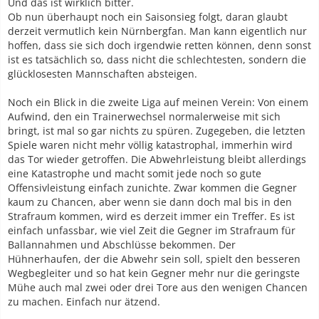
Und das ist wirklich bitter.
Ob nun überhaupt noch ein Saisonsieg folgt, daran glaubt
derzeit vermutlich kein Nürnbergfan. Man kann eigentlich nur
hoffen, dass sie sich doch irgendwie retten können, denn sonst
ist es tatsächlich so, dass nicht die schlechtesten, sondern die
glücklosesten Mannschaften absteigen.
Noch ein Blick in die zweite Liga auf meinen Verein: Von einem
Aufwind, den ein Trainerwechsel normalerweise mit sich
bringt, ist mal so gar nichts zu spüren. Zugegeben, die letzten
Spiele waren nicht mehr völlig katastrophal, immerhin wird
das Tor wieder getroffen. Die Abwehrleistung bleibt allerdings
eine Katastrophe und macht somit jede noch so gute
Offensivleistung einfach zunichte. Zwar kommen die Gegner
kaum zu Chancen, aber wenn sie dann doch mal bis in den
Strafraum kommen, wird es derzeit immer ein Treffer. Es ist
einfach unfassbar, wie viel Zeit die Gegner im Strafraum für
Ballannahmen und Abschlüsse bekommen. Der
Hühnerhaufen, der die Abwehr sein soll, spielt den besseren
Wegbegleiter und so hat kein Gegner mehr nur die geringste
Mühe auch mal zwei oder drei Tore aus den wenigen Chancen
zu machen. Einfach nur ätzend.