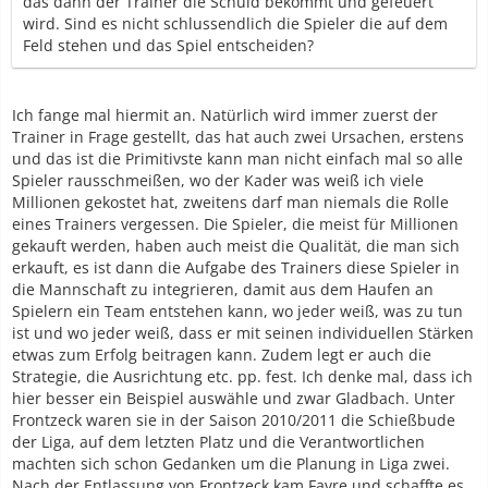
das dann der Trainer die Schuld bekommt und gefeuert
wird. Sind es nicht schlussendlich die Spieler die auf dem
Feld stehen und das Spiel entscheiden?
Ich fange mal hiermit an. Natürlich wird immer zuerst der
Trainer in Frage gestellt, das hat auch zwei Ursachen, erstens
und das ist die Primitivste kann man nicht einfach mal so alle
Spieler rausschmeißen, wo der Kader was weiß ich viele
Millionen gekostet hat, zweitens darf man niemals die Rolle
eines Trainers vergessen. Die Spieler, die meist für Millionen
gekauft werden, haben auch meist die Qualität, die man sich
erkauft, es ist dann die Aufgabe des Trainers diese Spieler in
die Mannschaft zu integrieren, damit aus dem Haufen an
Spielern ein Team entstehen kann, wo jeder weiß, was zu tun
ist und wo jeder weiß, dass er mit seinen individuellen Stärken
etwas zum Erfolg beitragen kann. Zudem legt er auch die
Strategie, die Ausrichtung etc. pp. fest. Ich denke mal, dass ich
hier besser ein Beispiel auswähle und zwar Gladbach. Unter
Frontzeck waren sie in der Saison 2010/2011 die Schießbude
der Liga, auf dem letzten Platz und die Verantwortlichen
machten sich schon Gedanken um die Planung in Liga zwei.
Nach der Entlassung von Frontzeck kam Favre und schaffte es