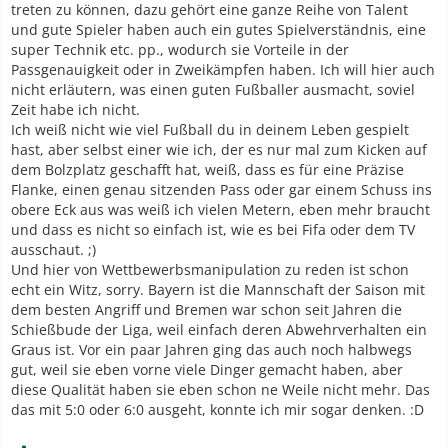
treten zu können, dazu gehört eine ganze Reihe von Talent
und gute Spieler haben auch ein gutes Spielverständnis, eine
super Technik etc. pp., wodurch sie Vorteile in der
Passgenauigkeit oder in Zweikämpfen haben. Ich will hier auch
nicht erläutern, was einen guten Fußballer ausmacht, soviel
Zeit habe ich nicht.
Ich weiß nicht wie viel Fußball du in deinem Leben gespielt
hast, aber selbst einer wie ich, der es nur mal zum Kicken auf
dem Bolzplatz geschafft hat, weiß, dass es für eine Präzise
Flanke, einen genau sitzenden Pass oder gar einem Schuss ins
obere Eck aus was weiß ich vielen Metern, eben mehr braucht
und dass es nicht so einfach ist, wie es bei Fifa oder dem TV
ausschaut. ;)
Und hier von Wettbewerbsmanipulation zu reden ist schon
echt ein Witz, sorry. Bayern ist die Mannschaft der Saison mit
dem besten Angriff und Bremen war schon seit Jahren die
Schießbude der Liga, weil einfach deren Abwehrverhalten ein
Graus ist. Vor ein paar Jahren ging das auch noch halbwegs
gut, weil sie eben vorne viele Dinger gemacht haben, aber
diese Qualität haben sie eben schon ne Weile nicht mehr. Das
das mit 5:0 oder 6:0 ausgeht, konnte ich mir sogar denken. :D