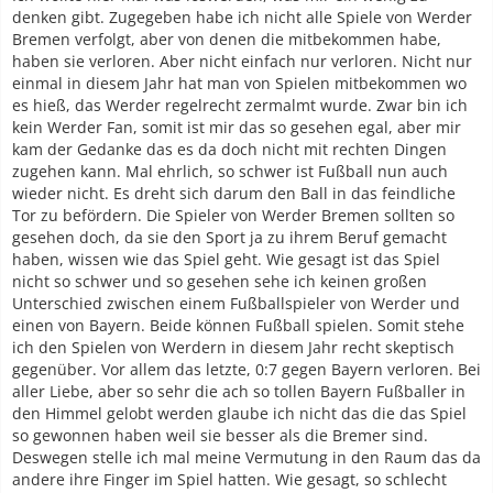
denken gibt. Zugegeben habe ich nicht alle Spiele von Werder
Bremen verfolgt, aber von denen die mitbekommen habe,
haben sie verloren. Aber nicht einfach nur verloren. Nicht nur
einmal in diesem Jahr hat man von Spielen mitbekommen wo
es hieß, das Werder regelrecht zermalmt wurde. Zwar bin ich
kein Werder Fan, somit ist mir das so gesehen egal, aber mir
kam der Gedanke das es da doch nicht mit rechten Dingen
zugehen kann. Mal ehrlich, so schwer ist Fußball nun auch
wieder nicht. Es dreht sich darum den Ball in das feindliche
Tor zu befördern. Die Spieler von Werder Bremen sollten so
gesehen doch, da sie den Sport ja zu ihrem Beruf gemacht
haben, wissen wie das Spiel geht. Wie gesagt ist das Spiel
nicht so schwer und so gesehen sehe ich keinen großen
Unterschied zwischen einem Fußballspieler von Werder und
einen von Bayern. Beide können Fußball spielen. Somit stehe
ich den Spielen von Werdern in diesem Jahr recht skeptisch
gegenüber. Vor allem das letzte, 0:7 gegen Bayern verloren. Bei
aller Liebe, aber so sehr die ach so tollen Bayern Fußballer in
den Himmel gelobt werden glaube ich nicht das die das Spiel
so gewonnen haben weil sie besser als die Bremer sind.
Deswegen stelle ich mal meine Vermutung in den Raum das da
andere ihre Finger im Spiel hatten. Wie gesagt, so schlecht