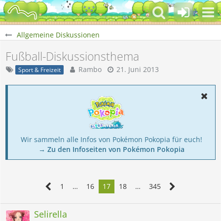
Allgemeine Diskussionen
Fußball-Diskussionsthema
Rambo
21. Juni 2013
Sport & Freizeit
Wir sammeln alle Infos von Pokémon Pokopia für euch!
→ Zu den Infoseiten von Pokémon Pokopia
1
…
16
17
18
…
345
Selirella