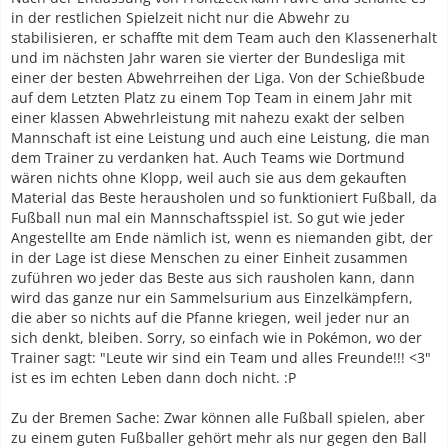
in der restlichen Spielzeit nicht nur die Abwehr zu
stabilisieren, er schaffte mit dem Team auch den Klassenerhalt
und im nächsten Jahr waren sie vierter der Bundesliga mit
einer der besten Abwehrreihen der Liga. Von der Schießbude
auf dem Letzten Platz zu einem Top Team in einem Jahr mit
einer klassen Abwehrleistung mit nahezu exakt der selben
Mannschaft ist eine Leistung und auch eine Leistung, die man
dem Trainer zu verdanken hat. Auch Teams wie Dortmund
wären nichts ohne Klopp, weil auch sie aus dem gekauften
Material das Beste herausholen und so funktioniert Fußball, da
Fußball nun mal ein Mannschaftsspiel ist. So gut wie jeder
Angestellte am Ende nämlich ist, wenn es niemanden gibt, der
in der Lage ist diese Menschen zu einer Einheit zusammen
zuführen wo jeder das Beste aus sich rausholen kann, dann
wird das ganze nur ein Sammelsurium aus Einzelkämpfern,
die aber so nichts auf die Pfanne kriegen, weil jeder nur an
sich denkt, bleiben. Sorry, so einfach wie in Pokémon, wo der
Trainer sagt: "Leute wir sind ein Team und alles Freunde!!! <3"
ist es im echten Leben dann doch nicht. :P
Zu der Bremen Sache: Zwar können alle Fußball spielen, aber
zu einem guten Fußballer gehört mehr als nur gegen den Ball