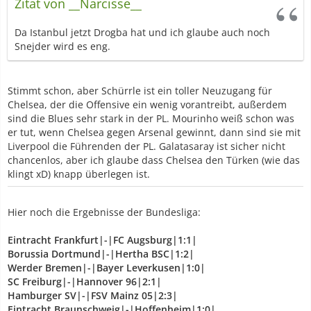
Zitat von __Narcisse__
Da Istanbul jetzt Drogba hat und ich glaube auch noch
Snejder wird es eng.
Stimmt schon, aber Schürrle ist ein toller Neuzugang für
Chelsea, der die Offensive ein wenig vorantreibt, außerdem
sind die Blues sehr stark in der PL. Mourinho weiß schon was
er tut, wenn Chelsea gegen Arsenal gewinnt, dann sind sie mit
Liverpool die Führenden der PL. Galatasaray ist sicher nicht
chancenlos, aber ich glaube dass Chelsea den Türken (wie das
klingt xD) knapp überlegen ist.
Hier noch die Ergebnisse der Bundesliga:
Eintracht Frankfurt|-|FC Augsburg|1:1|
Borussia Dortmund|-|Hertha BSC|1:2|
Werder Bremen|-|Bayer Leverkusen|1:0|
SC Freiburg|-|Hannover 96|2:1|
Hamburger SV|-|FSV Mainz 05|2:3|
Eintracht Braunschweig|-|Hoffenheim|1:0|