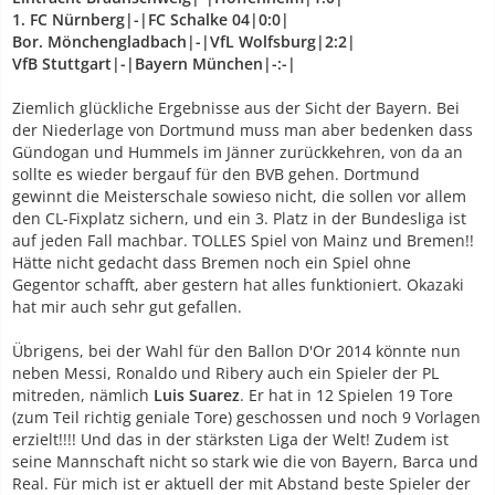
1. FC Nürnberg|-|FC Schalke 04|0:0|
Bor. Mönchengladbach|-|VfL Wolfsburg|2:2|
VfB Stuttgart|-|Bayern München|-:-|
Ziemlich glückliche Ergebnisse aus der Sicht der Bayern. Bei
der Niederlage von Dortmund muss man aber bedenken dass
Gündogan und Hummels im Jänner zurückkehren, von da an
sollte es wieder bergauf für den BVB gehen. Dortmund
gewinnt die Meisterschale sowieso nicht, die sollen vor allem
den CL-Fixplatz sichern, und ein 3. Platz in der Bundesliga ist
auf jeden Fall machbar. TOLLES Spiel von Mainz und Bremen!!
Hätte nicht gedacht dass Bremen noch ein Spiel ohne
Gegentor schafft, aber gestern hat alles funktioniert. Okazaki
hat mir auch sehr gut gefallen.
Übrigens, bei der Wahl für den Ballon D'Or 2014 könnte nun
neben Messi, Ronaldo und Ribery auch ein Spieler der PL
mitreden, nämlich
Luis Suarez
. Er hat in 12 Spielen 19 Tore
(zum Teil richtig geniale Tore) geschossen und noch 9 Vorlagen
erzielt!!!! Und das in der stärksten Liga der Welt! Zudem ist
seine Mannschaft nicht so stark wie die von Bayern, Barca und
Real. Für mich ist er aktuell der mit Abstand beste Spieler der