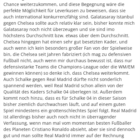
Chance weiterzukommen, und diese Begegnung wäre die
perfekte Möglichkeit für Leverkusen zu beweisen, dass sie
auch international konkurrenzfähig sind. Galatasaray Istanbul
gegen Chelsea sollte auch relativ klar sein, bisher konnte mich
Galatasaray noch nicht überzeugen und sie sind imo
höchstens Durchschnitt bzw. etwas über dem Durchschnitt.
Chelsea hingegen hat einen sehr gut besetzten Kader, und
auch wenn ich kein besonders großer Fan von der Spielweise
bin, die Chelsea seit Jahren fabriziert (ich mag zu defensiven
Fußball nicht, auch wenn mir durchaus bewusst ist, dass nur
defensivstarke Teams die Champions-League oder die WM/EM
gewinnen können) so denke ich, dass Chelsea weiterkommt.
Auch Schalke gegen Real Madrid dürfte nicht sonderlich
spannend werden, weil Real Madrid schon allein von der
Qualität des Kaders Schalke 04 überlegen ist. Außerdem
kommt noch hinzu, dass es für Schalke 04 in dieser Saison
bisher ziemlich durchwachsen läuft, und auf einem guten
Spiel mindestens ein grottenschlechtes Spiel folgt. Real Madrid
ist allerdings bisher auch noch nicht in überragender
Verfassung, wenn man mal vom momentan besten Fußballer
des Planeten Cristiano Ronaldo absieht, aber sie sind dennoch
gut und man sollte Real Madrid immer auf der Rechnung