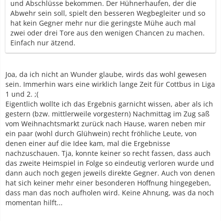
und Abschlüsse bekommen. Der Hühnerhaufen, der die
Abwehr sein soll, spielt den besseren Wegbegleiter und so
hat kein Gegner mehr nur die geringste Mühe auch mal
zwei oder drei Tore aus den wenigen Chancen zu machen.
Einfach nur ätzend.
Joa, da ich nicht an Wunder glaube, wirds das wohl gewesen
sein. Immerhin wars eine wirklich lange Zeit für Cottbus in Liga
1 und 2. ;(
Eigentlich wollte ich das Ergebnis garnicht wissen, aber als ich
gestern (bzw. mittlerweile vorgestern) Nachmittag im Zug saß
vom Weihnachtsmarkt zurück nach Hause, waren neben mir
ein paar (wohl durch Glühwein) recht fröhliche Leute, von
denen einer auf die Idee kam, mal die Ergebnisse
nachzuschauen. Tja, konnte keiner so recht fassen, dass auch
das zweite Heimspiel in Folge so eindeutig verloren wurde und
dann auch noch gegen jeweils direkte Gegner. Auch von denen
hat sich keiner mehr einer besonderen Hoffnung hingegeben,
dass man das noch aufholen wird. Keine Ahnung, was da noch
momentan hilft...