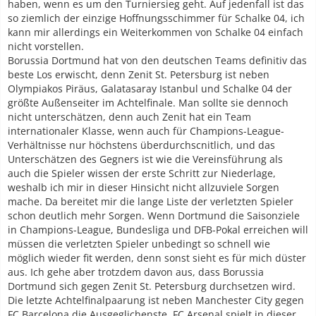
haben, wenn es um den Turniersieg geht. Auf jedenfall ist das
so ziemlich der einzige Hoffnungsschimmer für Schalke 04, ich
kann mir allerdings ein Weiterkommen von Schalke 04 einfach
nicht vorstellen.
Borussia Dortmund hat von den deutschen Teams definitiv das
beste Los erwischt, denn Zenit St. Petersburg ist neben
Olympiakos Piräus, Galatasaray Istanbul und Schalke 04 der
größte Außenseiter im Achtelfinale. Man sollte sie dennoch
nicht unterschätzen, denn auch Zenit hat ein Team
internationaler Klasse, wenn auch für Champions-League-
Verhältnisse nur höchstens überdurchscnitlich, und das
Unterschätzen des Gegners ist wie die Vereinsführung als
auch die Spieler wissen der erste Schritt zur Niederlage,
weshalb ich mir in dieser Hinsicht nicht allzuviele Sorgen
mache. Da bereitet mir die lange Liste der verletzten Spieler
schon deutlich mehr Sorgen. Wenn Dortmund die Saisonziele
in Champions-League, Bundesliga und DFB-Pokal erreichen will
müssen die verletzten Spieler unbedingt so schnell wie
möglich wieder fit werden, denn sonst sieht es für mich düster
aus. Ich gehe aber trotzdem davon aus, dass Borussia
Dortmund sich gegen Zenit St. Petersburg durchsetzen wird.
Die letzte Achtelfinalpaarung ist neben Manchester City gegen
FC Barcelona die Ausgeglichenste. FC Arsenal spielt in dieser