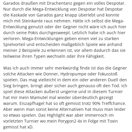
Garados draußen mit Drachentanz gegen ein volles Despotar.
Nur durch die Mega-Entwicklung von Despotar hat Despotar
die Kaskade von Garados ganz knapp überlebt und konnte
mich mit Steinkante raus nehmen. Hätte ich selbst die Mega-
Entwicklung genutzt oder der Gegner nicht wäre ich auch hier
durch seine Pokis durchgesweept. Letzlich habe ich auch hier
verloren. Mega-Entwicklungen geben einen viel zu starken
Spielvorteil und entscheiden maßgeblich Spiele wie anhand
meiner 2 Beispiele zu erkennen ist, vor allem dadurch das sie
teilweise ihren Typen wechseln oder ihre Fähigkeit.
Was ich auch immer sehr merkwürdig finde ist das die Gegner
solche Attacken wie Donner, Hydropumpe oder Fokusstoß
spielen. Das mag vielleicht in dem ein oder anderen Duell den
Sieg bringen, bringt aber sicher auch genauso oft den Tod. Ich
spiel diese Attacken äußerst ungerne und in diesem Turnier
hat mir mein Mamutel mal wieder überdeutlich gezeigt
warum. Eiszapfhagel hat so oft gemisst trotz 90% Treffchance.
Aber wenn man sonst keine Alternativen hat muss man leider
so etwas spielen. Das Highlight war aber immernoch im
vorletzten Turnier wo mein Porygon2 4x in Folge mit Toxin
gemisst hat xD.