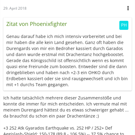
29. April 2018
Zitat von Phoenixfighter
Genau darauf habe ich mich intensiv vorbereitet und bei
mir haben die alle kein Land gesehen. Ganz oft haben die
Durengards von mir ein Bedroher kassiert durch Garados
und dann wurde erstmal mit Drachentanz hochgeboostet.
Gerade das Königsschild ist offensichtlich wenn es kommt
quasi eine Freirunde zum boosten. Entweder sind die dann
dringeblieben und haben nach +2-3 ein OHKO durch
Erdbeben kassiert oder sie sind rausgewechselt und ich bin
mit +1 durchs Team gegangen.
Ich hatte tatsächlich mehrere dieser Zusammenstöße und
konnte die immer für mich entscheiden. Ich vermute mal mit
meinem Durengard hättest du es etwas schwieriger gehabt ...
da brauchst du schon ein paar Drachentänze ;)
+3 252 Atk Gyarados Earthquake vs. 252 HP / 252+ Def
Aegislash-Shield: 150-178 (89.8 - 106.5%) -- 37.5% chance to