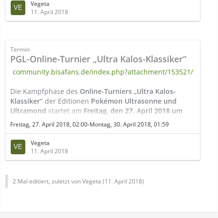
01:59 Uhr (MESZ; UTC: Donnerstag, 26. April 2018, 23:59
Vegeta
Uhr)
offen. Für die Teilnahme wird eine Mitgliedschaft
11. April 2018
im Pokémon Trainer Club, eine drahtlose
Internetverbindung und die Registrierung einer…
Termin
PGL-Online-Turnier „Ultra Kalos-Klassiker“
community.bisafans.de/index.php?attachment/153521/
Die Kampfphase des
Online-Turniers „Ultra Kalos-
Klassiker“
der Editionen
Pokémon Ultrasonne und
Ultramond
startet am
Freitag, den 27. April 2018 um
02:00 Uhr (MESZ, 00:00 Uhr UTC)
und endet am
Montag,
Freitag, 27. April 2018, 02:00-Montag, 30. April 2018, 01:59
den 30. April 2018 um 01:59 Uhr (MESZ; UTC: Sonntag,
29. April 2018, 23:59 Uhr)
.
Die
Anmeldung
läuft die
Vegeta
vorigen sieben Tage über; pro Tag können maximal 15
11. April 2018
Kämpfe ausgetragen werden. Die Ergebnisse des
Turniers werden voraussichtlich
im Mai
…
2 Mal editiert, zuletzt von Vegeta (
11. April 2018
)