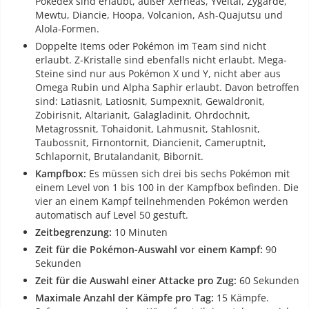
Pokédex sind erlaubt, außer Xerneas, Yveltal, Zygarde,
Mewtu, Diancie, Hoopa, Volcanion, Ash-Quajutsu und
Alola-Formen.
Doppelte Items oder Pokémon im Team sind nicht
erlaubt. Z-Kristalle sind ebenfalls nicht erlaubt. Mega-
Steine sind nur aus Pokémon X und Y, nicht aber aus
Omega Rubin und Alpha Saphir erlaubt. Davon betroffen
sind: Latiasnit, Latiosnit, Sumpexnit, Gewaldronit,
Zobirisnit, Altarianit, Galagladinit, Ohrdochnit,
Metagrossnit, Tohaidonit, Lahmusnit, Stahlosnit,
Taubossnit, Firnontornit, Diancienit, Cameruptnit,
Schlapornit, Brutalandanit, Bibornit.
Kampfbox:
Es müssen sich drei bis sechs Pokémon mit
einem Level von 1 bis 100 in der Kampfbox befinden. Die
vier an einem Kampf teilnehmenden Pokémon werden
automatisch auf Level 50 gestuft.
Zeitbegrenzung:
10 Minuten
Zeit für die Pokémon-Auswahl vor einem Kampf:
90
Sekunden
Zeit für die Auswahl einer Attacke pro Zug:
60 Sekunden
Maximale Anzahl der Kämpfe pro Tag:
15 Kämpfe.