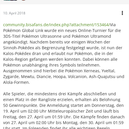
10. April 2018
community.bisafans.de/index.php?attachment/153464/
Via
Pokémon Global Link wurde ein neues Online-Turnier für die
3DS-Titel Pokémon Ultrasonne und Pokémon Ultramond
angekündigt. Nachdem bereits vor einigen Wochen der
Sinnoh-Pokédex als Begrenzung festgelegt wurde, ist nun der
Kalos-Pokédex dran und erlaubt nur Pokémon, die in der
Kalos-Region gefangen werden konnten. Dabei können alle
Pokémon unabhänging ihres Symbols teilnehmen.
Ausgenommen sind hierbei die Pokémon Xerneas, Yveltal,
Zygarde, Mewtu, Diancie, Hoopa, Volcanion, Ash-Quajutsu und
Alola-Formen.
Alle Spieler, die mindestens drei Kämpfe abschließen und
einen Platz in der Rangliste erzielen, erhalten als Belohnung
50 Gewinnpunkte. Die Anmeldung startet am Donnerstag, den
19. April um 02:00 Uhr Mitteleuropäischer Zeit und läuft bis
Freitag, den 27. April um 01:59 Uhr. Die Kämpfe finden danach
von 27. April um 02:00 Uhr bis Montag, den 30. April um 01:59
Uhr statt. Im Folgenden findet ihr alle wichtigen Regeln