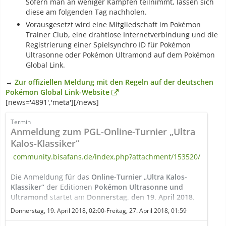
Sofern man an weniger Kämpfen teilnimmt, lassen sich
diese am folgenden Tag nachholen.
Vorausgesetzt wird eine Mitgliedschaft im Pokémon
Trainer Club, eine drahtlose Internetverbindung und die
Registrierung einer Spielsynchro ID für Pokémon
Ultrasonne oder Pokémon Ultramond auf dem Pokémon
Global Link.
→
Zur offiziellen Meldung mit den Regeln auf der deutschen
Pokémon Global Link-Website
[news='4891','meta'][/news]
Termin
Anmeldung zum PGL-Online-Turnier „Ultra
Kalos-Klassiker“
community.bisafans.de/index.php?attachment/153520/
Die Anmeldung für das
Online-Turnier „Ultra Kalos-
Klassiker“
der Editionen
Pokémon Ultrasonne und
Ultramond
startet am
Donnerstag, den 19. April 2018,
02:00 Uhr (MESZ; 00:00 Uhr UTC)
und bleibt
Donnerstag, 19. April 2018, 02:00-Freitag, 27. April 2018, 01:59
voraussichtlich
bis zum Freitag, den 27. April 2018 um