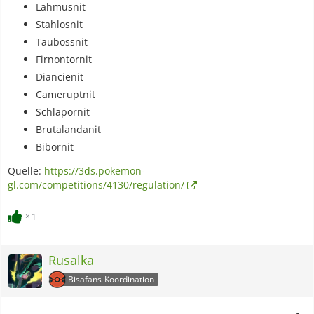
Lahmusnit
Stahlosnit
Taubossnit
Firnontornit
Diancienit
Cameruptnit
Schlapornit
Brutalandanit
Bibornit
Quelle:
https://3ds.pokemon-
gl.com/competitions/4130/regulation/
1
Rusalka
Bisafans-Koordination