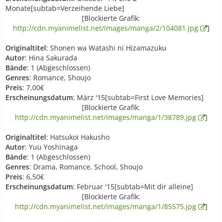
Monate[subtab=Verzeihende Liebe]
[Blockierte Grafik:
http://cdn.myanimelist.net/images/manga/2/104081.jpg
]
Originaltitel
: Shonen wa Watashi ni Hizamazuku
Autor
: Hina Sakurada
Bände
: 1 (Abgeschlossen)
Genres
: Romance, Shoujo
Preis
: 7,00€
Erscheinungsdatum
: März '15[subtab=First Love Memories]
[Blockierte Grafik:
http://cdn.myanimelist.net/images/manga/1/38789.jpg
]
Originaltitel
: Hatsukoi Hakusho
Autor
: Yuu Yoshinaga
Bände
: 1 (Abgeschlossen)
Genres
: Drama, Romance, School, Shoujo
Preis
: 6,50€
Erscheinungsdatum
: Februar '15[subtab=Mit dir alleine]
[Blockierte Grafik:
http://cdn.myanimelist.net/images/manga/1/85575.jpg
]