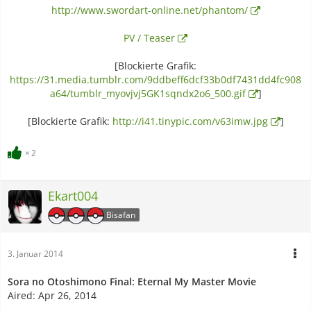
http://www.swordart-online.net/phantom/
PV / Teaser
[Blockierte Grafik:
https://31.media.tumblr.com/9ddbeff6dcf33b0df7431dd4fc908
a64/tumblr_myovjvj5GK1sqndx2o6_500.gif
]
[Blockierte Grafik:
http://i41.tinypic.com/v63imw.jpg
]
2
Ekart004
Bisafan
3. Januar 2014
Sora no Otoshimono Final: Eternal My Master Movie
Aired: Apr 26, 2014