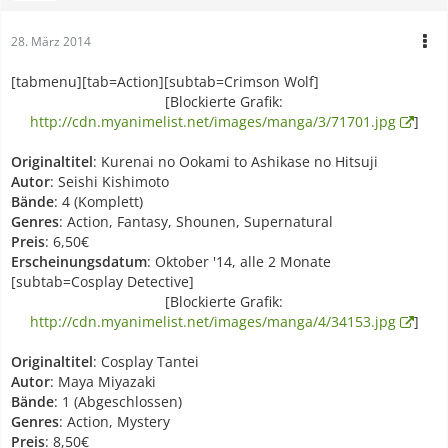
28. März 2014
[tabmenu][tab=Action][subtab=Crimson Wolf]
[Blockierte Grafik:
http://cdn.myanimelist.net/images/manga/3/71701.jpg
]
Originaltitel
: Kurenai no Ookami to Ashikase no Hitsuji
Autor
: Seishi Kishimoto
Bände
: 4 (Komplett)
Genres
: Action, Fantasy, Shounen, Supernatural
Preis
: 6,50€
Erscheinungsdatum
: Oktober '14, alle 2 Monate
[subtab=Cosplay Detective]
[Blockierte Grafik:
http://cdn.myanimelist.net/images/manga/4/34153.jpg
]
Originaltitel
: Cosplay Tantei
Autor
: Maya Miyazaki
Bände
: 1 (Abgeschlossen)
Genres
: Action, Mystery
Preis
: 8,50€