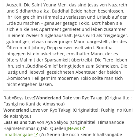
Auszeit: Die Saint Young Men, das sind Jesus von Nazareth
und Siddhartha a.k.a. Buddha! Beide haben beschlossen,
ihr Königreich im Himmel zu verlassen und Urlaub auf der
Erde zu machen – genauer gesagt: Tokio. Dort haben sie
sich ein kleines Apartment gemietet und leben zusammen
in einem Zweier-Singlehaushalt. Jesus wird als freigiebiger,
gutmütiger, etwas naiver junger Mann dargestellt, der des
Öfteren mit Johnny Depp verwechselt wird. Buddha
hingegen ist ein asketischer, ernsthafter Mann, der es
öfters Mal mit der Sparsamkeit übertreibt. Die Tiere lieben
ihn, sein „Buddha-Smile“ bringt jeden zum Schmelzen. Die
lustig und liebevoll gezeichneten Abenteuer der beiden
„komischen Heiligen“ im modernen Tokio sollte man sich
nicht entgehen lassen.
[tab=Boys Love]
Wonderland Date
von Ryo Takagi (Originaltitel:
Fushigi no Kuni de Aimashou)
Wonderland Love
von Ryo Takagi (Originaltitel: Fushigi no Kuni
de Koishiyou)
Lass es uns tun
von Aya Sakyou (Originaltitel: Himananode
Hajimetemimasu)[tab=Quellen]
News
Inhaltsangabe
(Zu Serien die noch keine Inhaltsangabe