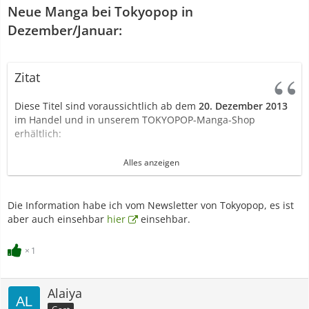
Neue Manga bei Tokyopop in
Dezember/Januar:
Zitat
Diese Titel sind voraussichtlich ab dem
20. Dezember 2013
im Handel und in unserem TOKYOPOP-Manga-Shop
erhältlich:
Beelzebub, Band 19
Alles anzeigen
Blood Lad, Band 8
Dengeki Daisy, Band 13
Die rothaarige Schneeprinzessin, Band 9
Die Information habe ich vom Newsletter von Tokyopop, es ist
Elfen Lied, Box 2
aber auch einsehbar
hier
einsehbar.
Fetish Berry, Band 1
Gin Tama, Band 27
1
Gute Nacht, Punpun, Band 4
Hey, Schwester!, Band 7
Kamisama Kiss, Band 10
Alaiya
Nah bei dir – Kimi ni todoke, Band 18