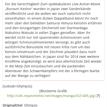
Für die Gerechtigkeit! Zum spektakulären Live-Action-Movie
„Rurouni Keshin“ wurden in Japan zwei Sonderbände
veröffentlicht und die wollen wir euch natürlich nicht
vorenthalten. In einem dicken Doppelband könnt ihr noch
mehr über den beliebten Samurai Himura Kenshin erfahren
und den einzigartigen Zeichenstil von Starmankaga
Nobuhiro Watsuki in vollen Zügen genießen. Aber ihr
werdet nicht nur mit spannenden Actionszenen und
witzigen Schmunzelmomenten versorgt, es gibt auch
ausführliche Bonusteile mit neuen Infos rum um das
Kensin-Universum und der Zeichner plaudert dazu noch
aus dem Nähkästchen. In Japan sind für 2014 zwei weitere
Kinofilme angekündigt, es wird also allerhöchste Zeit wieder
in die Meiji-Zeit einzutauchen und die packenden
Abenteuer des Schwertkämpfers mit der x-förmigen Narbe
auf der Wange zu verfolgen!
[subtab=Olympos]
[Blockierte Grafik:
http://cdn.myanimelist.net/images/manga/3/21405.jpg
]
Originaltitel
: Olimpos