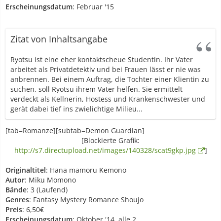
Erscheinungsdatum
: Februar '15
Zitat von Inhaltsangabe
Ryotsu ist eine eher kontaktscheue Studentin. Ihr Vater
arbeitet als Privatdetektiv und bei Frauen lässt er nie was
anbrennen. Bei einem Auftrag, die Tochter einer Klientin zu
suchen, soll Ryotsu ihrem Vater helfen. Sie ermittelt
verdeckt als Kellnerin, Hostess und Krankenschwester und
gerät dabei tief ins zwielichtige Milieu...
[tab=Romanze][subtab=Demon Guardian]
[Blockierte Grafik:
http://s7.directupload.net/images/140328/scat9gkp.jpg
]
Originaltitel
: Hana mamoru Kemono
Autor
: Miku Momono
Bände
: 3 (Laufend)
Genres
: Fantasy Mystery Romance Shoujo
Preis
: 6,50€
Erscheinungsdatum
: Oktober '14, alle 2