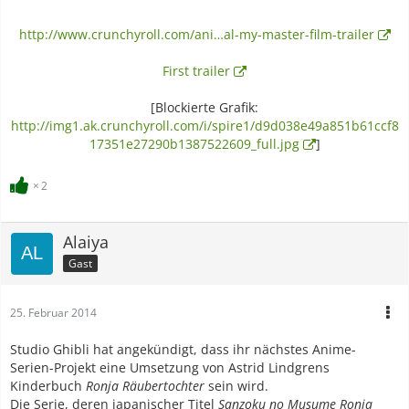
http://www.crunchyroll.com/ani…al-my-master-film-trailer
First trailer
[Blockierte Grafik:
http://img1.ak.crunchyroll.com/i/spire1/d9d038e49a851b61ccf8
17351e27290b1387522609_full.jpg
]
2
Alaiya
Gast
25. Februar 2014
Studio Ghibli hat angekündigt, dass ihr nächstes Anime-
Serien-Projekt eine Umsetzung von Astrid Lindgrens
Kinderbuch
Ronja Räubertochter
sein wird.
Die Serie, deren japanischer Titel
Sanzoku no Musume Ronia