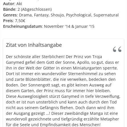
Autor
: Aki
Bände
: 2 (Abgeschlossen)
Genres
: Drama, Fantasy, Shoujo, Psychological, Supernatural
Preis
: 7,50€
Erscheinungsdatum
: November '14 & Januar '15
Zitat von Inhaltsangabe
Der schönste aller Sterblichen! Der Prinz von Troja
Ganymed gefiel dem Gott der Sonne, Apollo, so gut, dass er
ihn in der Welt der Götter in einen Miniaturgarten sperrte.
Dort ist immer ein wundervoller Sternenhimmel zu sehen
und zarte Blütenblätter, die nie verwelken, bedecken den
Boden. Der Sonnengott sagt, es gibt keinen Ausweg auf
diesem Garten, der Prinz muss für immer hier bleiben.
Diese Ausweglosigkeit stürzt Ganymed in tiefe Verzweiflung,
doch er ist nun unsterblich und kann auch durch den Tod
nicht aus seinem Gefängnis fliehen. Doch dann wird ihm
der Ausgang gezeigt …! Dieser zweibändige Manga ist eine
wundervoll gezeichnete und tiefgründig erzählte Metapher
für die Seele und Empfindsamkeit des Menschen!