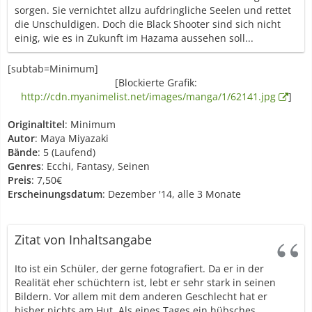
sorgen. Sie vernichtet allzu aufdringliche Seelen und rettet
die Unschuldigen. Doch die Black Shooter sind sich nicht
einig, wie es in Zukunft im Hazama aussehen soll...
[subtab=Minimum]
[Blockierte Grafik:
http://cdn.myanimelist.net/images/manga/1/62141.jpg
]
Originaltitel
: Minimum
Autor
: Maya Miyazaki
Bände
: 5 (Laufend)
Genres
: Ecchi, Fantasy, Seinen
Preis
: 7,50€
Erscheinungsdatum
: Dezember '14, alle 3 Monate
Zitat von Inhaltsangabe
Ito ist ein Schüler, der gerne fotografiert. Da er in der
Realität eher schüchtern ist, lebt er sehr stark in seinen
Bildern. Vor allem mit dem anderen Geschlecht hat er
bisher nichts am Hut. Als eines Tages ein hübsches