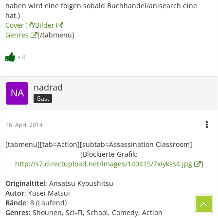
haben wird eine folgen sobald Buchhandel/anisearch eine
hat.)
Cover
/
Bilder
Genres
[/tabmenu]
4
nadrad
Gast
16. April 2014
[tabmenu][tab=Action][subtab=Assassination Classroom]
[Blockierte Grafik:
http://s7.directupload.net/images/140415/7xiykss4.jpg
]
Originaltitel
: Ansatsu Kyoushitsu
Autor
: Yusei Matsui
Bände
: 8 (Laufend)
Genres
: Shounen, Sci-Fi, School, Comedy, Action