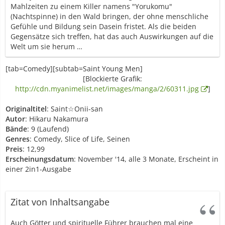
Mahlzeiten zu einem Killer namens "Yorukomu"
(Nachtspinne) in den Wald bringen, der ohne menschliche
Gefühle und Bildung sein Dasein fristet. Als die beiden
Gegensätze sich treffen, hat das auch Auswirkungen auf die
Welt um sie herum …
[tab=Comedy][subtab=Saint Young Men]
[Blockierte Grafik:
http://cdn.myanimelist.net/images/manga/2/60311.jpg
]
Originaltitel
: Saint☆Onii-san
Autor
: Hikaru Nakamura
Bände
: 9 (Laufend)
Genres
: Comedy, Slice of Life, Seinen
Preis
: 12,99
Erscheinungsdatum
: November '14, alle 3 Monate, Erscheint in
einer 2in1-Ausgabe
Zitat von Inhaltsangabe
Auch Götter und spirituelle Führer brauchen mal eine