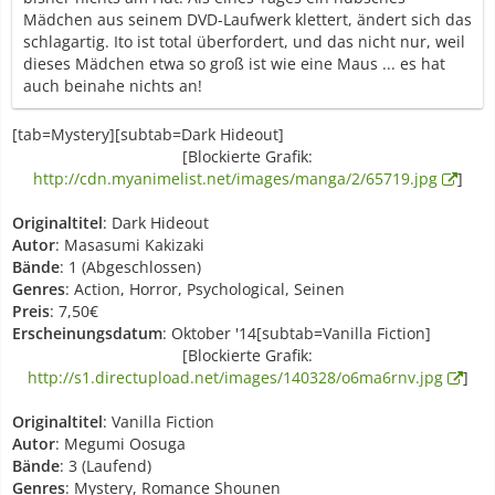
Mädchen aus seinem DVD-Laufwerk klettert, ändert sich das
schlagartig. Ito ist total überfordert, und das nicht nur, weil
dieses Mädchen etwa so groß ist wie eine Maus ... es hat
auch beinahe nichts an!
[tab=Mystery][subtab=Dark Hideout]
[Blockierte Grafik:
http://cdn.myanimelist.net/images/manga/2/65719.jpg
]
Originaltitel
: Dark Hideout
Autor
: Masasumi Kakizaki
Bände
: 1 (Abgeschlossen)
Genres
: Action, Horror, Psychological, Seinen
Preis
: 7,50€
Erscheinungsdatum
: Oktober '14[subtab=Vanilla Fiction]
[Blockierte Grafik:
http://s1.directupload.net/images/140328/o6ma6rnv.jpg
]
Originaltitel
: Vanilla Fiction
Autor
: Megumi Oosuga
Bände
: 3 (Laufend)
Genres
: Mystery, Romance Shounen