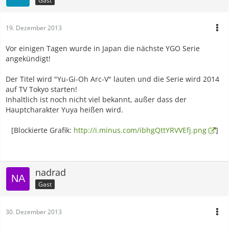
Gast
Resist Destiny, Band 2
Samurai Drive, Band 7
Servamp, Band 3
19. Dezember 2013
Strobe Edge, Band 6
Sugar*Soldier, Band 4
Vor einigen Tagen wurde in Japan die nächste YGO Serie
Tales of Xillia – Side; Milla, Band 2
angekündigt!
Von fünf bis neun, Band 4
Der Titel wird "Yu-Gi-Oh Arc-V" lauten und die Serie wird 2014
auf TV Tokyo starten!
Inhaltlich ist noch nicht viel bekannt, außer dass der
Hauptcharakter Yuya heißen wird.
[Blockierte Grafik:
http://i.minus.com/ibhgQttYRVVEfj.png
]
nadrad
Gast
30. Dezember 2013