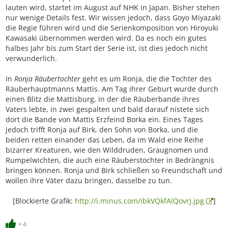
lauten wird, startet im August auf NHK in Japan. Bisher stehen
nur wenige Details fest. Wir wissen jedoch, dass Goyo Miyazaki
die Regie führen wird und die Serienkomposition von Hiroyuki
Kawasaki übernommen werden wird. Da es noch ein gutes
halbes Jahr bis zum Start der Serie ist, ist dies jedoch nicht
verwunderlich.
In
Ronja Räubertochter
geht es um Ronja, die die Tochter des
Räuberhauptmanns Mattis. Am Tag ihrer Geburt wurde durch
einen Blitz die Mattisburg, in der die Räuberbande ihres
Vaters lebte, in zwei gespalten und bald darauf nistete sich
dort die Bande von Mattis Erzfeind Borka ein. Eines Tages
jedoch trifft Ronja auf Birk, den Sohn von Borka, und die
beiden retten einander das Leben, da im Wald eine Reihe
bizarrer Kreaturen, wie den Wilddruden, Graugnomen und
Rumpelwichten, die auch eine Räuberstochter in Bedrängnis
bringen können. Ronja und Birk schließen so Freundschaft und
wollen ihre Väter dazu bringen, dasselbe zu tun.
[Blockierte Grafik:
http://i.minus.com/ibkVQkfAlQovrJ.jpg
]
4