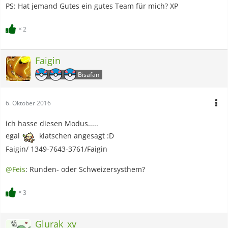
PS: Hat jemand Gutes ein gutes Team für mich? XP
2
Faigin
Bisafan
6. Oktober 2016
ich hasse diesen Modus.....
egal
klatschen angesagt :D
Faigin/ 1349-7643-3761/Faigin
@Feis
: Runden- oder Schweizersysthem?
3
Glurak_xy