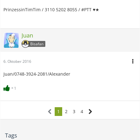
PrinzessinTimTim / 3110 5202 8055 / #PTT ♥★
Juan
Bisafan
6. Oktober 2016
Juan/0748-3924-2081/Alexander
1
1
2
3
4
Tags