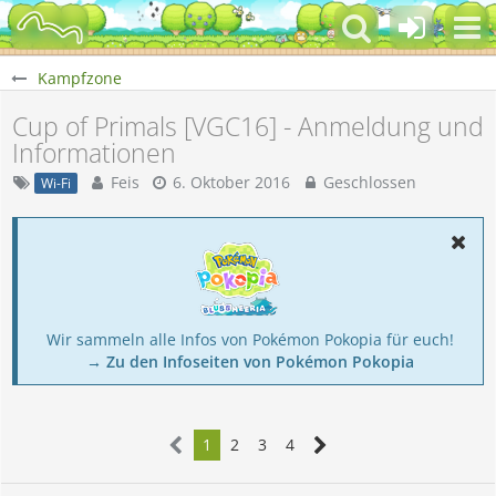
Kampfzone
Cup of Primals [VGC16] - Anmeldung und
Informationen
Feis
6. Oktober 2016
Geschlossen
Wi-Fi
Wir sammeln alle Infos von Pokémon Pokopia für euch!
→ Zu den Infoseiten von Pokémon Pokopia
1
2
3
4