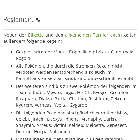
Reglement
Neben der
Etikette
und den
allgemeinen Turnierregeln
gelten
außerdem folgende Regeln:
Gespielt wird der Modus Doppelkampf 4 aus 6, normale
Regeln.
Alle Pokémon, die durch die Strengen Regeln nicht
verboten werden (entsprechend also auch im
Kampfhaus einsetzbar sind), sind unbeschränkt erlaubt.
Des Weiteren sind bis zu zwei Pokémon der folgenden im
Team erlaubt: Mewtu, Lugia, Ho-Oh, Kyogre, Groudon,
Rayquaza, Dialga, Palkia, Giratina, Reshiram, Zekrom,
Kyurem, Xerneas, Yveltal, Zygarde
Die folgenden Pokémon sind gänzlich verboten: Mew,
Celebi, Jirachi, Deoxys, Phione, Manaphy, Darkrai,
Shaymin, Arceus, Victini, Keldeo, Meloetta, Genesect,
Diancie, Hoopa, Volcanion
Einstellungen bei der Einladung: Zu zweit kämpfen,