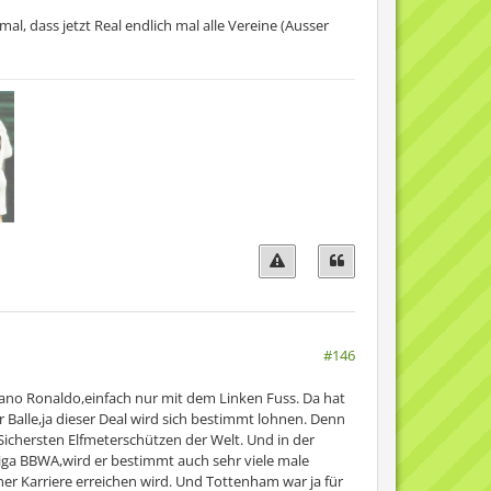
lten Rekord (2009 zahlten sie
) übertreffen. Das berichtet
mal, dass jetzt Real endlich mal alle Vereine (Ausser
am-Chef Daniel Levy habe die
er, der in London noch
kunft soll mündlich erzielt
t werden soll, werde noch
 nach London steht nicht zur
erden. Spurs-Trainer André
und Fabio Coentrao angemeldet
 2013“ gewählt. Der Linskfuß
Schnelligkeit als Waffe im
pieler in Europa“, meint
#146
tiano Ronaldo,einfach nur mit dem Linken Fuss. Da hat
 Balle,ja dieser Deal wird sich bestimmt lohnen. Denn
r Sichersten Elfmeterschützen der Welt. Und in der
 Liga BBWA,wird er bestimmt auch sehr viele male
iner Karriere erreichen wird. Und Tottenham war ja für