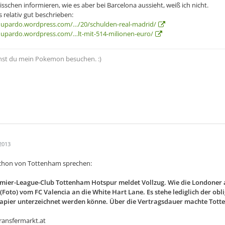
isschen informieren, wie es aber bei Barcelona aussieht, weiß ich nicht.
es relativ gut beschrieben:
hupardo.wordpress.com/…/20/schulden-real-madrid/
hupardo.wordpress.com/…lt-mit-514-milionen-euro/
nst du mein Pokemon besuchen. :)
2013
chon von Tottenham sprechen:
mier-League-Club Tottenham Hotspur meldet Vollzug. Wie die Londoner 
(Foto) vom FC Valencia an die White Hart Lane. Es stehe lediglich der ob
apier unterzeichnet werden könne. Über die Vertragsdauer machte Tot
Transfermarkt.at