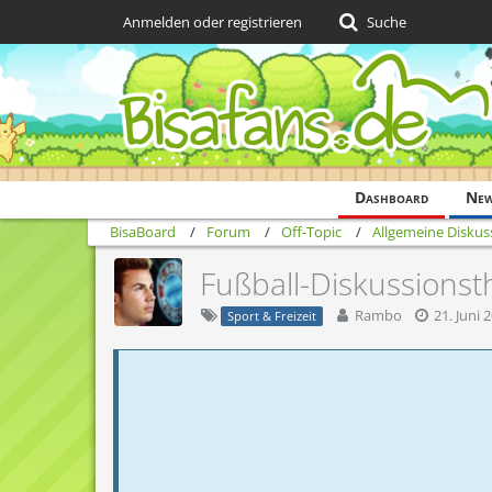
Anmelden oder registrieren
Suche
Dashboard
Ne
BisaBoard
Forum
Off-Topic
Allgemeine Diskus
Fußball-Diskussions
Rambo
21. Juni 
Sport & Freizeit