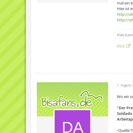
mal ein b
Hier ist 
http://u
http://u
Hier kan
Klick
1. August 
Wo wir s
"Der Pre
Soldado 
Arbeitsp
-Quelle: