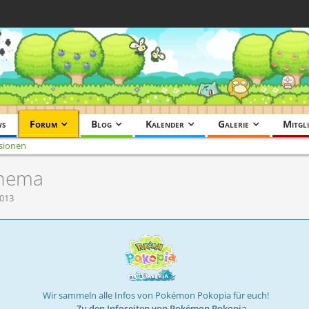
ws
Forum
Blog
Kalender
Galerie
Mitgli
sionen
thema
2013
Wir sammeln alle Infos von Pokémon Pokopia für euch!
→ Zu den Infoseiten von Pokémon Pokopia