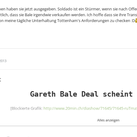
nen haben sie jetzt ausgegeben. Soldado ist ein Stürmer, wenn sie nach Offe
tlich, dass sie Bale irgendwie verkaufen werden. Ich hoffe dass sie ihre T
chon meine tägliche Unterhaltung Tottenham's Anforderungen zu checken :D
2013
t
Gareth Bale Deal scheint 
[Blockierte Grafik:
http://www.20min.ch/diashow/71645/71645-ruTma
aren zähe Verhandlungen, jetzt haben sich Real Madrid un
Alles anzeigen
nigt: Spurs-Star Gareth Bale darf nach Spanien wechseln,
 kräftig zur Kasse gebeten. Der Transfer soll ein Gesamt