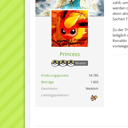
zahlt, u
werden d
denn abs
Sachen T
Zu der T
lediglic
Ronaldo 
vorwiege
Princess
Bisafan
Erfahrungspunkte
54.785
Beiträge
1.603
Geschlecht
Weiblich
Lieblingspokémon