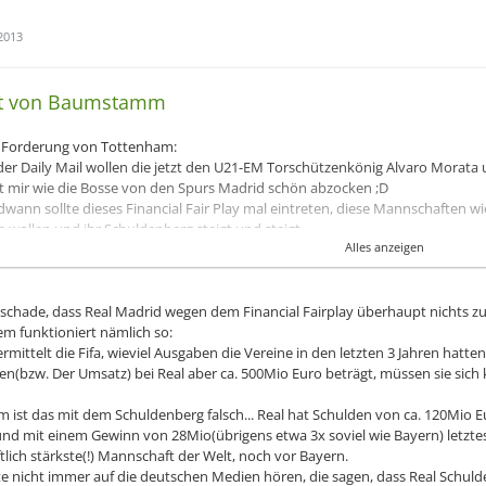
2013
at von Baumstamm
Forderung von Tottenham:
der Daily Mail wollen die jetzt den U21-EM Torschützenkönig Alvaro Morata 
lt mir wie die Bosse von den Spurs Madrid schön abzocken ;D
dwann sollte dieses Financial Fair Play mal eintreten, diese Mannschaften 
ie wollen und ihr Schuldenberg steigt und steigt..
Alles anzeigen
e Bale noch net bei Real ist mag ich ihn. : )
anderes Thema:
u schade, dass Real Madrid wegen dem Financial Fairplay überhaupt nichts zu
on Lyon an Schalke ausgeliehene Bastos geht für 4 Millionen zu Al Ain.
em funktioniert nämlich so:
lich ist das sportlich ein riesiger Schritt nach vorne, da in der Wüste die 
rmittelt die Fifa, wieviel Ausgaben die Vereine in den letzten 3 Jahren hatt
eine große Tradition haben...
n(bzw. Der Umsatz) bei Real aber ca. 500Mio Euro beträgt, müssen sie sich
er sich mal gedacht "ich habe keinen Stammplatz bei Schalke zerstöre ich m
lub in der Wüste und kriege fette Kohle" lol.
ist das mit dem Schuldenberg falsch... Real hat Schulden von ca. 120Mio Eur
nd mit einem Gewinn von 28Mio(übrigens etwa 3x soviel wie Bayern) letztes 
tlich stärkste(!) Mannschaft der Welt, noch vor Bayern.
en
te nicht immer auf die deutschen Medien hören, die sagen, dass Real Schuld
nham würde ich jetzt nicht als mittelklein bezeichnen..^^