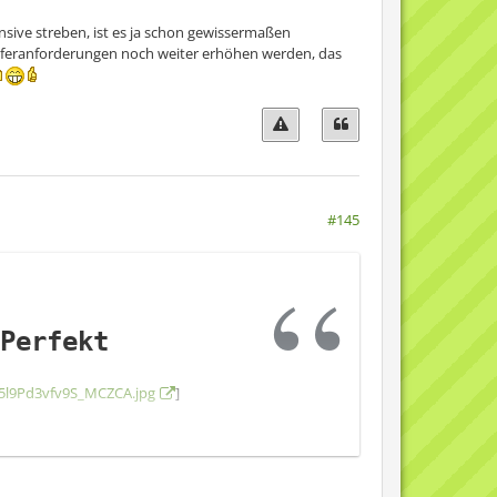
nsive streben, ist es ja schon gewissermaßen
ransferanforderungen noch weiter erhöhen werden, das
#145
Perfekt
5l9Pd3vfv9S_MCZCA.jpg
]
d Tottenham Hotspur offenbar
 die „Königlichen“ werden
volumen von 120 Millionen