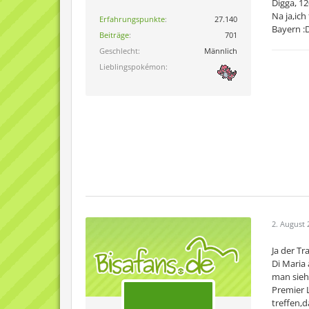
Euro
Digga, 1
für 
Na ja,ich
Erfahrungspunkte
27.140
die 
Bayern :
Beiträge
701
Reko
Geschlecht
Männlich
Lieblingspokémon
Woch
Vert
word
best
Deba
Vill
habe
Gare
hat 
link
Real
2. August 
Ja der T
Di Maria 
man sieht
Premier L
treffen,d