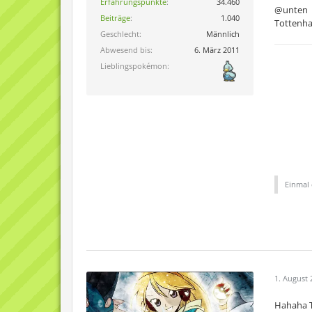
Erfahrungspunkte
34.460
@unten
Beiträge
1.040
Tottenham
Geschlecht
Männlich
Abwesend bis
6. März 2011
Lieblingspokémon
Einmal 
1. August 
Hahaha T