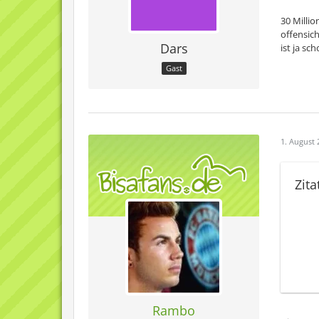
30 Millio
offensich
Dars
ist ja s
Gast
1. August 
Zita
Es w
geei
aber
Rambo