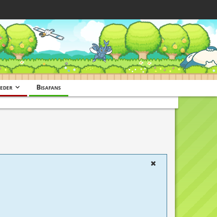
eder
Bisafans