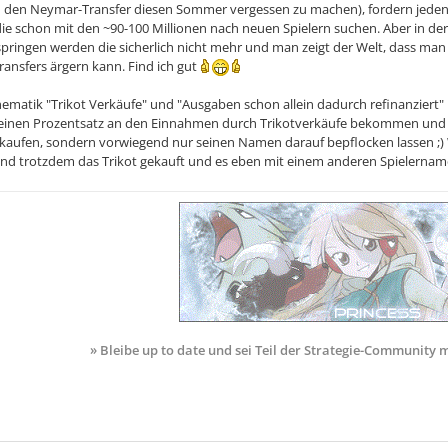
m den Neymar-Transfer diesen Sommer vergessen zu machen), fordern jeden 
ie schon mit den ~90-100 Millionen nach neuen Spielern suchen. Aber in der 
pringen werden die sicherlich nicht mehr und man zeigt der Welt, dass man a
ransfers ärgern kann. Find ich gut
hematik "Trikot Verkäufe" und "Ausgaben schon allein dadurch refinanziert" 
h einen Prozentsatz an den Einnahmen durch Trikotverkäufe bekommen und d
kaufen, sondern vorwiegend nur seinen Namen darauf bepflocken lassen ;) 
nd trotzdem das Trikot gekauft und es eben mit einem anderen Spielername
» Bleibe up to date und sei Teil der Strategie-Community