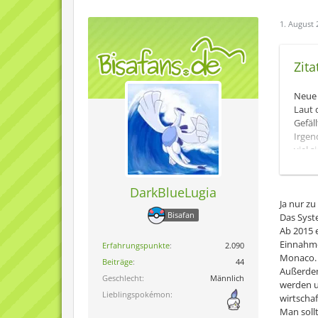
1. August 
Zit
Neue 
Laut 
Gefäl
Irgen
viel s
Solang
DarkBlueLugia
Und 
Ja nur z
Der v
Bisafan
Das Syst
Natür
Ab 2015 e
dort 
Einnahme
Hat d
Erfahrungspunkte
2.090
Monaco.
pupsk
Beiträge
44
Außerdem 
Geschlecht
Männlich
werden u
Lieblingspokémon
wirtschaf
@unt
Man soll
Totte