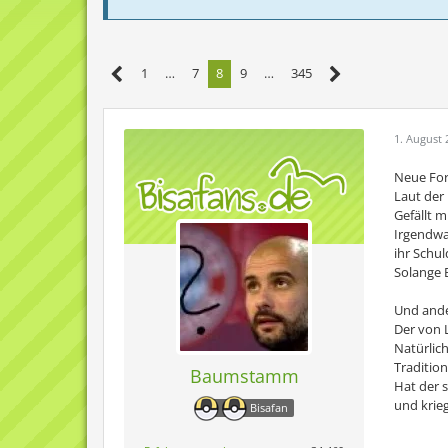
1
…
7
8
9
…
345
1. August 
Neue Fo
Laut der
Gefällt 
Irgendwan
ihr Schul
Solange B
Und and
Der von L
Natürlich
Tradition
Baumstamm
Hat der 
und krieg
Bisafan