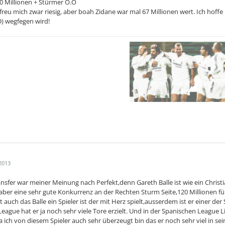
 haben – und würde damit den von Madrid selbst aufgestel
20 Millionen + Stürmer O.O
Cristiano Ronaldo 94 Millionen Euro an Manchester United
 freu mich zwar riesig, aber boah Zidane war mal 67 Millionen wert. Ich hoffe 
spanische Sportzeitung „As“ am Donnerstagmittag. Tottenh
D) wegfegen wird!
rdofferte angenommen.
enlang hatten die Clubs um den walisischen Nationalspiel
rag bis Juni 2016 hatte, gefeilscht. Die jetzige Überein
en sein. Wie der Transfer des 24-Jährigen genau gestalte
immt. Eine Zahlung der gesamten Transfersumme von Madrid
tte, sie soll auch im Austausch mit Spielern beglichen w
as-Boas soll Interesse an den Real-Stars Angel Di Maria 
n.
th Bale wurde im April zu Englands „Fußballer des Jahres
eine überragende Saison hinter sich und gilt mit seiner 
en Mittelfeld. „Er ist einer der drei oder vier besten S
-Torwart Iker Casillas.
2013
ransfer war meiner Meinung nach Perfekt,denn Gareth Balle ist wie ein Chris
aber eine sehr gute Konkurrenz an der Rechten Sturm Seite,120 Millionen für
 auch das Balle ein Spieler ist der mit Herz spielt,ausserdem ist er einer de
eague hat er ja noch sehr viele Tore erzielt. Und in der Spanischen League
a ich von diesem Spieler auch sehr überzeugt bin das er noch sehr viel in se