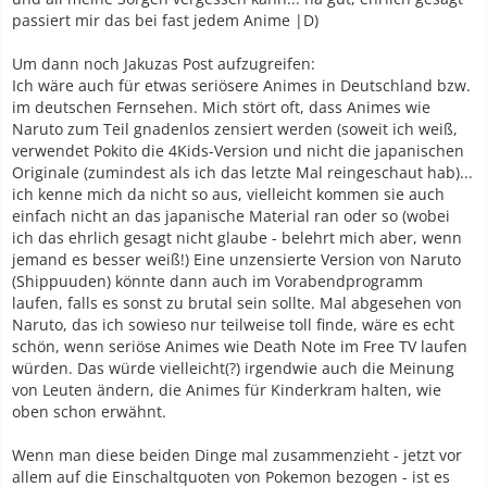
passiert mir das bei fast jedem Anime |D)
Um dann noch Jakuzas Post aufzugreifen:
Ich wäre auch für etwas seriösere Animes in Deutschland bzw.
im deutschen Fernsehen. Mich stört oft, dass Animes wie
Naruto zum Teil gnadenlos zensiert werden (soweit ich weiß,
verwendet Pokito die 4Kids-Version und nicht die japanischen
Originale (zumindest als ich das letzte Mal reingeschaut hab)...
ich kenne mich da nicht so aus, vielleicht kommen sie auch
einfach nicht an das japanische Material ran oder so (wobei
ich das ehrlich gesagt nicht glaube - belehrt mich aber, wenn
jemand es besser weiß!) Eine unzensierte Version von Naruto
(Shippuuden) könnte dann auch im Vorabendprogramm
laufen, falls es sonst zu brutal sein sollte. Mal abgesehen von
Naruto, das ich sowieso nur teilweise toll finde, wäre es echt
schön, wenn seriöse Animes wie Death Note im Free TV laufen
würden. Das würde vielleicht(?) irgendwie auch die Meinung
von Leuten ändern, die Animes für Kinderkram halten, wie
oben schon erwähnt.
Wenn man diese beiden Dinge mal zusammenzieht - jetzt vor
allem auf die Einschaltquoten von Pokemon bezogen - ist es