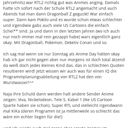
Jahrzehnts) war RTL2 richtig gut was Animes anging. Damals
hatte ich sofort nach der Schule RTL2 angemacht und auch
Abends hat man dann Dragonball Z geguckt! War einfach
super. Dann kam Pokito und es wurde schon etwas schlechter
und irgendwie gabs auch viele US Cartoons die einfach
Schei** sind. Ja und dann in den letzten Jahren (wo ich auch
nur noch immer mal rein gezappt habe) wars eigentlich ganz
okay. Mit Dragonball, Pokemon, Deketiv Conan und so.
Ich sag mal wenn sie nur Sonntag als Anime Day hätten okay
hab ich gar nicht gegen aber nur morgens ist doch total ätzend
da weiß doch jedes kleines Kind das, das in schlechten Quoten
resultieren wird! Jetzt wissen wir auch was für einen IQ die
Programmplanungsabteilung von RTL2 hat den von
Wurstwasser!^^
Naja ihre Schuld dann werden halt andere Sender Anime
zeigen: Viva, Nickelodeon, Tele 5, Kabel 1 (Ne US Cartoon
Sparte haben sie schon), Super RTL und vielleicht irgendwann
mal KiKa (deren Programm ist ja mittlerweile so schlecht das
wäre ein echter Segen für die!)