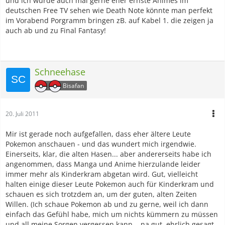
und ich würde auch mal gerne eher ernste Animes im
deutschen Free TV sehen wie Death Note könnte man perfekt
im Vorabend Porgramm bringen zB. auf Kabel 1. die zeigen ja
auch ab und zu Final Fantasy!
Schneehase
Bisafan
20. Juli 2011
Mir ist gerade noch aufgefallen, dass eher ältere Leute
Pokemon anschauen - und das wundert mich irgendwie.
Einerseits, klar, die alten Hasen... aber andererseits habe ich
angenommen, dass Manga und Anime hierzulande leider
immer mehr als Kinderkram abgetan wird. Gut, vielleicht
halten einige dieser Leute Pokemon auch für Kinderkram und
schauen es sich trotzdem an, um der guten, alten Zeiten
Willen. (Ich schaue Pokemon ab und zu gerne, weil ich dann
einfach das Gefühl habe, mich um nichts kümmern zu müssen
und all meine Sorgen vergessen kann... na gut, ehrlich gesagt