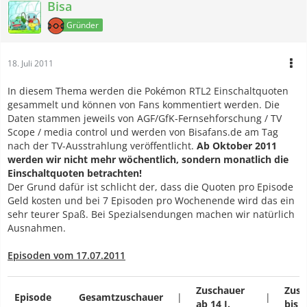
Bisa
Gründer
18. Juli 2011
In diesem Thema werden die Pokémon RTL2 Einschaltquoten
gesammelt und können von Fans kommentiert werden. Die
Daten stammen jeweils von AGF/GfK-Fernsehforschung / TV
Scope / media control und werden von Bisafans.de am Tag
nach der TV-Ausstrahlung veröffentlicht.
Ab Oktober 2011
werden wir nicht mehr wöchentlich, sondern monatlich die
Einschaltquoten betrachten!
Der Grund dafür ist schlicht der, dass die Quoten pro Episode
Geld kosten und bei 7 Episoden pro Wochenende wird das ein
sehr teurer Spaß. Bei Spezialsendungen machen wir natürlich
Ausnahmen.
Episoden vom 17.07.2011
Zuschauer
Zusc
Episode
Gesamtzuschauer
|
|
ab 14 J.
bis 1