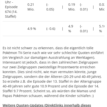
Uhr -
0.21
(-
0.19
(-
0.02
Episode
|
|
Mio.
0.05)
Mio.
0.01)
Mio.
674 (14.
Staffel)
4.9
(-
5.10
4.9 %
(- 0.6)
|
|
%
0.01)
%
Es ist nicht schwer zu erkennen, dass die eigentlich tolle
Pokémon TV-Serie nach wie vor sehr schlechte Quoten einfährt
(im Vergleich zur damaligen Ausstrahlung an Werktagen).
Interessant ist jedoch, dass in den zahlreichen Zielgruppen
nur zwei Zielgruppen zweistellige Prozentwerte erreichen
konnten. Dies sind nicht, wie man vermuten könnte, junge
Zielgruppen, sondern die der Älteren (20-29 und 40-49 Jahre).
So erzielte z.B. die Episode der 13. Staffel in der Altersgruppe
40-49 Jahren sehr gute 10.9 Prozent und die Episode der 14.
Staffel 9.7 Prozent. Scheint so, als würden die Mamas und
Papas Pokémon schauen, während die Kinder schlafen ;)
Weitere Quoten-Updates (Direktlinks innerhalb dieses